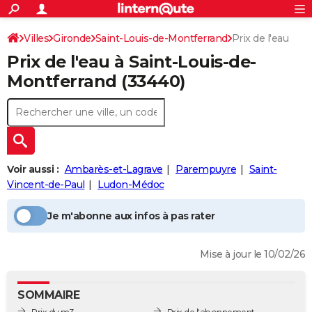
ACTUALITÉS
Connexion
S'inscrire
Villes
Gironde
Saint-Louis-de-Montferrand
Prix de l'eau
Rechercher
Société
Education
Villes
Politique
Faits Divers
Monde
+
SPORT
Prix de l'eau à
Saint-Louis-de-
Football
Cyclisme
Forum
Coupe du monde 2026
Tennis
Rugby
CULTURE
Montferrand
(33440)
TNT
Cinéma
Musique
Programme TV
Streaming
Sorties cinéma
+
FINANCE
Impôts
Immobilier
Banque
Crédit
Retraite
Epargne
Risques naturels par ville
Assurance
AUTO
Réserver un essai
Berlines
Forum auto
Essais
Citadines
SUV
+
HIGH-TECH
Voir aussi :
Ambarès-et-Lagrave
Parempuyre
Saint-
Meilleur smartphone
Ordinateurs
Guide high-tech
Mobiles
Internet
Jeux vidéo
+
Vincent-de-Paul
Ludon-Médoc
BRICOLAGE
Aménagement intérieur
Cuisine
Jardinage
+
Forum
Extérieur
Salle de bains
Rangement
WEEK-END
Je m'abonne aux infos à pas rater
Escapades
Expositions
Week-end nature
Guides de France
Patrimoine
Musées
+
LIFESTYLE
Mise à jour le 10/02/26
Bien-être
Mode
+
Art de vivre
Loisirs
Modes de vie
SANTE
SOMMAIRE
Guide de la santé
Médicaments
+
Alimentation
Maladies
Sommeil
VOYAGE