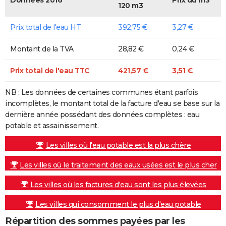
120 m3
Prix total de l'eau HT
392,75 €
3,27 €
Montant de la TVA
28,82 €
0,24 €
Prix total de l'eau TTC
421,57 €
3,51 €
NB : Les données de certaines communes étant parfois
incomplètes, le montant total de la facture d'eau se base sur la
dernière année possédant des données complètes : eau
potable et assainissement.
Les villes où l'eau potable est la plus chère
Les villes où le traitement des eaux usées est le plus cher
Les villes où les factures d'eau sont les plus élevées
Les villes qui consomment le plus d'eau potable
Répartition des sommes payées par les