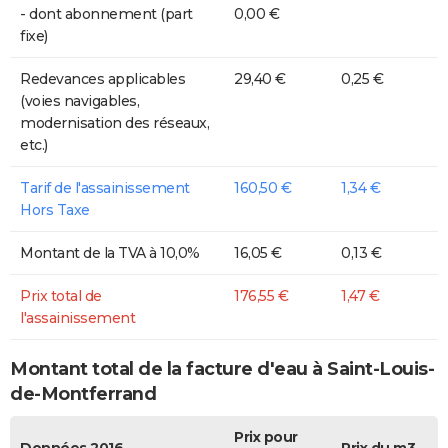
- dont abonnement (part
0,00 €
fixe)
Redevances applicables
29,40 €
0,25 €
(voies navigables,
modernisation des réseaux,
etc.)
Tarif de l'assainissement
160,50 €
1,34 €
Hors Taxe
Montant de la TVA à 10,0%
16,05 €
0,13 €
Prix total de
176,55 €
1,47 €
l'assainissement
Montant total de la facture d'eau à Saint-Louis-
de-Montferrand
Prix pour
Données 2016
Prix du m3