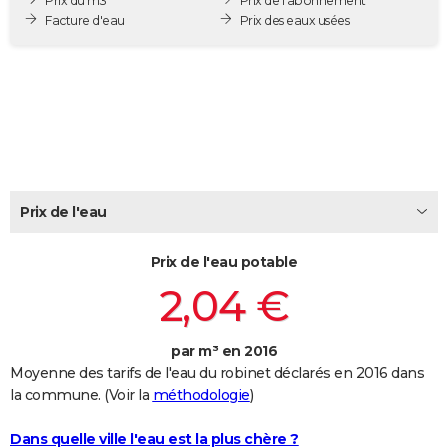
Prix du m3
Prix de l'abonnement
City break
Voyage de noces
Climat
Destinations
Voyage nature
Forum
+
Facture d'eau
Prix des eaux usées
PHOTO
GUIDES D'ACHAT
BONS PLANS
CARTE DE VOEUX
Carte Bonne année
Carte Pâques
Carte de Noël
Carte Saint-Valentin
Carte d'anniversaire
DICTIONNAIRE
Prix de l'eau
Biographies
Expressions
Dictionnaire
Citations
Proverbes
PROGRAMME TV
Prix de l'eau potable
COPAINS D'AVANT
2,04 €
Se connecter
Collèges
Universités
Service militaire
S'inscrire
Lycées
Primaires
Entreprises
Avis de recherche
AVIS DE DÉCÈS
FORUM
par m³ en 2016
Moyenne des tarifs de l'eau du robinet déclarés en 2016 dans
Lifestyle
Sport
Television
Cinema
Bricolage
Culture
Auto
Voyage
la commune. (Voir la
méthodologie
)
Dans quelle ville l'eau est la plus chère ?