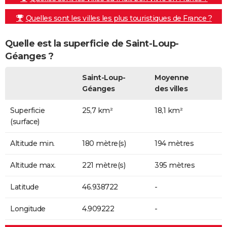
Quelles sont les villes les plus touristiques de France ?
Quelle est la superficie de Saint-Loup-
Géanges ?
Saint-Loup-
Moyenne
Géanges
des villes
Superficie
25,7 km²
18,1 km²
(surface)
Altitude min.
180 mètre(s)
194 mètres
Altitude max.
221 mètre(s)
395 mètres
Latitude
46.938722
-
Longitude
4.909222
-