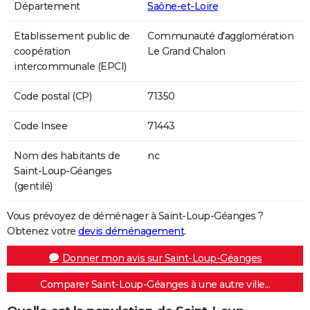
Département
Saône-et-Loire
Etablissement public de
Communauté d'agglomération
coopération
Le Grand Chalon
intercommunale (EPCI)
Code postal (CP)
71350
Code Insee
71443
Nom des habitants de
nc
Saint-Loup-Géanges
(gentilé)
Vous prévoyez de déménager à Saint-Loup-Géanges ?
Obtenez votre
devis déménagement
.
Donner mon avis sur Saint-Loup-Géanges
Comparer Saint-Loup-Géanges à une autre ville...