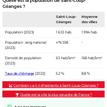
Quelle est la population de Saint-Loup-
Géanges ?
Saint-Loup-
Moyenne
Géanges
des villes
Population (2023)
1 633 hab.
1 994 hab.
Population : rang national
n°6 558
-
(2023)
Densité de population
63 hab/km²
168 hab/km²
(2023)
Taux de chômage
(2022)
5,2 %
8,8 %
Combien y a-t-il d'habitants à Saint-Loup-Géanges ?
Quelle est la ville la plus peuplée de France ?
A ne pas manquer