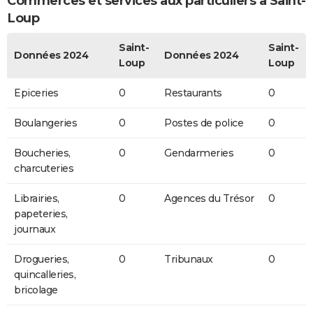
Commerces et services aux particuliers à Saint-
Loup
Saint-
Saint-
Données 2024
Données 2024
Loup
Loup
Epiceries
0
Restaurants
0
Boulangeries
0
Postes de police
0
Boucheries,
0
Gendarmeries
0
charcuteries
Librairies,
0
Agences du Trésor
0
papeteries,
journaux
Drogueries,
0
Tribunaux
0
quincalleries,
bricolage