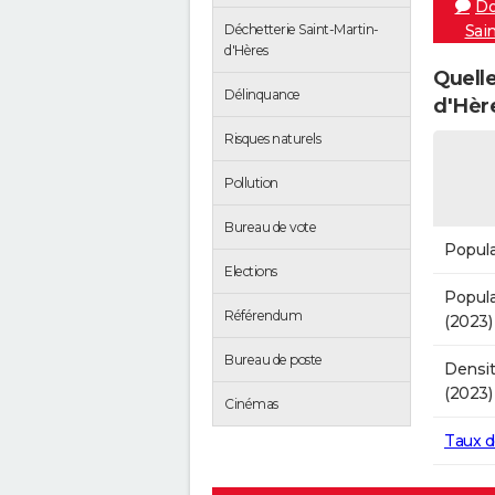
Do
Déchetterie Saint-Martin-
Sai
d'Hères
Quelle
Délinquance
d'Hèr
Risques naturels
Pollution
Bureau de vote
Popula
Elections
Popula
Référendum
(2023)
Bureau de poste
Densit
(2023)
Cinémas
Taux 