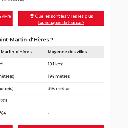
n vivre
Quelles sont les villes les plus
touristiques de France ?
Saint-Martin-d'Hères ?
-Martin-d'Hères
Moyenne des villes
m²
18,1 km²
ètre(s)
194 mètres
ètre(s)
395 mètres
6201
-
764
-