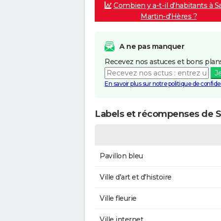
Combien y a-t-il d'habitants à S
Martin-d'Hères ?
A ne pas manquer
Recevez nos astuces et bons plans
J
En savoir plus sur notre politique de confiden
Labels et récompenses de S
Pavillon bleu
Ville d'art et d'histoire
Ville fleurie
Ville internet