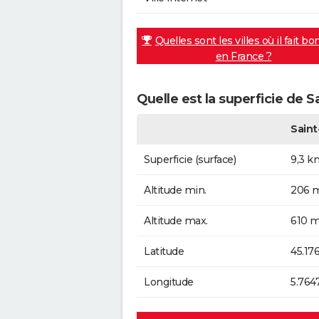
Quelles sont les villes où il fait bo
en France ?
Quelle est la superficie de 
Saint
Superficie (surface)
9,3 k
Altitude min.
206 m
Altitude max.
610 m
Latitude
45.17
Longitude
5.764