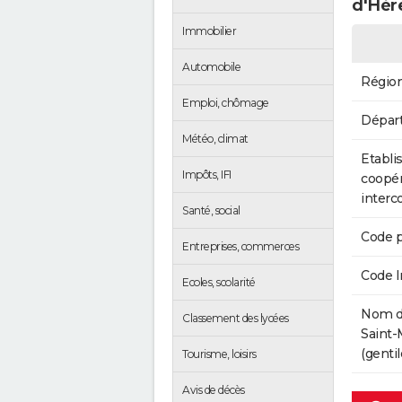
d'Hèr
Immobilier
Automobile
Régio
Emploi, chômage
Dépar
Météo, climat
Etabli
Impôts, IFI
coopér
inter
Santé, social
Code p
Entreprises, commerces
Code 
Ecoles, scolarité
Nom de
Classement des lycées
Saint-
(gentil
Tourisme, loisirs
Avis de décès