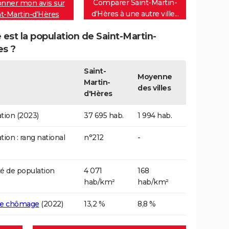
Comparer Saint-Martin-
nner mon avis sur
d'Hères à une autre ville...
nt-Martin-d'Hères
 est la population de Saint-Martin-
es ?
Saint-
Moyenne
Martin-
des villes
d'Hères
tion (2023)
37 695 hab.
1 994 hab.
tion : rang national
n°212
-
é de population
4 071
168
hab/km²
hab/km²
de chômage
(2022)
13,2 %
8,8 %