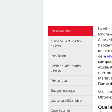
La ville
Infos générales
Rhône-Al
Alpes M
Mairie de Saint-Martin-
habitan
d'Hères
de nomb
Population
de la
rév
campus u
Salaires à Saint-Martin-
étudian
d'Hères
nombreu
Martin, 
Prix de l'eau
Dame de
Budget municipal
Vous pr
Obtenez
Couverture 5G, mobile
Quel e
Débit Internet