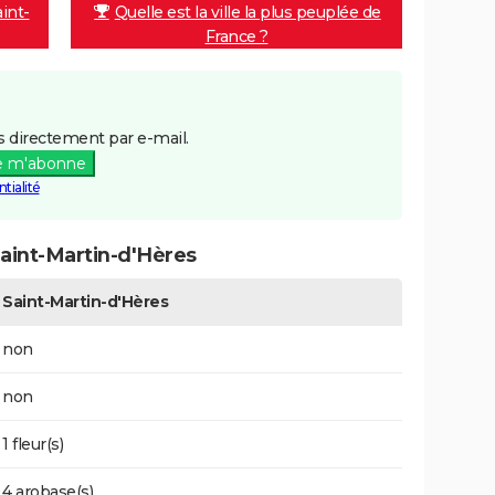
aint-
Quelle est la ville la plus peuplée de
France ?
 directement par e-mail.
e m'abonne
tialité
aint-Martin-d'Hères
Saint-Martin-d'Hères
non
non
1 fleur(s)
4 arobase(s)