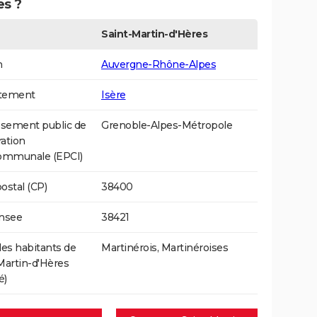
es ?
Saint-Martin-d'Hères
n
Auvergne-Rhône-Alpes
tement
Isère
ssement public de
Grenoble-Alpes-Métropole
ation
communale (EPCI)
ostal (CP)
38400
Insee
38421
s habitants de
Martinérois, Martinéroises
Martin-d'Hères
é)