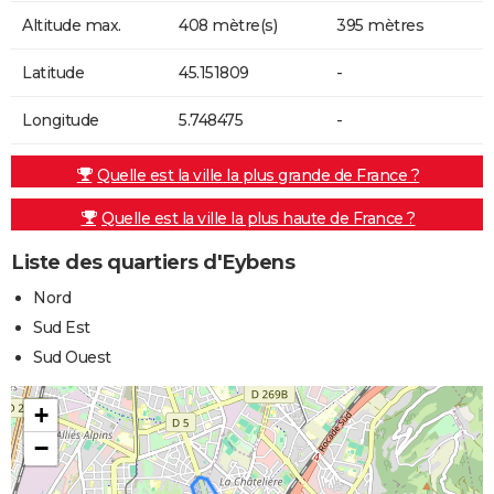
Altitude max.
408 mètre(s)
395 mètres
Latitude
45.151809
-
Longitude
5.748475
-
Quelle est la ville la plus grande de France ?
Quelle est la ville la plus haute de France ?
Liste des quartiers d'Eybens
Nord
Sud Est
Sud Ouest
+
−