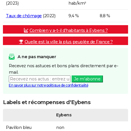
(2023)
hab/km²
Taux de chômage
(2022)
9,4 %
8,8 %
Combien y a-t-il d'habitants à Eybens ?
Quelle est la ville la plus peuplée de France ?
A ne pas manquer
Recevez nos astuces et bons plans directement par e-
mail.
Je m'abonne
En savoir plus sur notre politique de confidentialité
Labels et récompenses d'Eybens
Eybens
Pavillon bleu
non