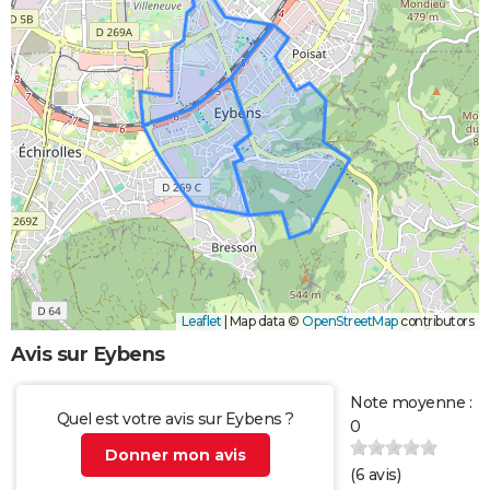
Leaflet
|
Map data ©
OpenStreetMap
contributors
Avis sur Eybens
Note moyenne :
Quel est votre avis sur Eybens ?
0
Donner mon avis
(
6
avis)