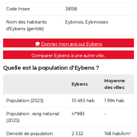
Code Insee
38158
Nom des habitants
Eybinois, Eybinoises
d'Eybens (gentilé)
Donner mon avis sur Eybens
Comparer Eybens à une autre ville...
Quelle est la population d'Eybens ?
Moyenne
Eybens
des villes
Population (2023)
10 493 hab.
1 994 hab.
Population : rang national
n°983
-
(2023)
Densité de population
2 332
168 hab/km²