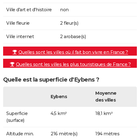
Ville d'art et d'histoire
non
Ville fleurie
2 fleur(s)
Ville internet
2 arobase(s)
Quelles sont les villes où il fait bon vivre en France ?
Quelles sont les villes les plus touristiques de France ?
Quelle est la superficie d'Eybens ?
Moyenne
Eybens
des villes
Superficie
4,5 km²
18,1 km²
(surface)
Altitude min.
216 mètre(s)
194 mètres