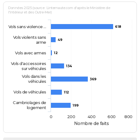
Données 2025 (source : Linternaute.com d'après le Ministère de
l'Intérieur et des Outre-Mer)
Vols sans violence …
618
Vols violents sans
49
arme
Vols avec armes
12
Vols d'accessoires
134
sur véhicules
Vols dans les
369
véhicules
Vols de véhicules
112
Cambriolages de
199
logement
0
200
400
600
800
Nombre de faits