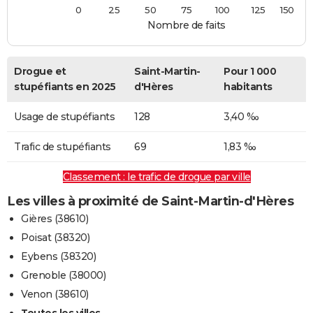
0
25
50
75
100
125
150
Nombre de faits
Drogue et
Saint-Martin-
Pour 1 000
stupéfiants en 2025
d'Hères
habitants
Usage de stupéfiants
128
3,40 ‰
Trafic de stupéfiants
69
1,83 ‰
Classement : le trafic de drogue par ville
Les villes à proximité de Saint-Martin-d'Hères
Gières (38610)
Poisat (38320)
Eybens (38320)
Grenoble (38000)
Venon (38610)
Toutes les villes