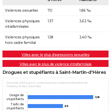
Violences sexuelles
70
1,86 ‰
Violences physiques
137
3,63 ‰
intrafamiliales
Violences physiques
128
3,40 ‰
hors cadre familial
Villes avec le plus d'agressions sexuelles
Villes avec le plus de violence intrafamiliale
Drogues et stupéfiants à Saint-Martin-d'Hères
Données 2025 (source : Linternaute.com d'après le Ministère de
l'Intérieur et des Outre-Mer)
Usage de
128
stupéfiants
Trafic de
69
stupéfiants