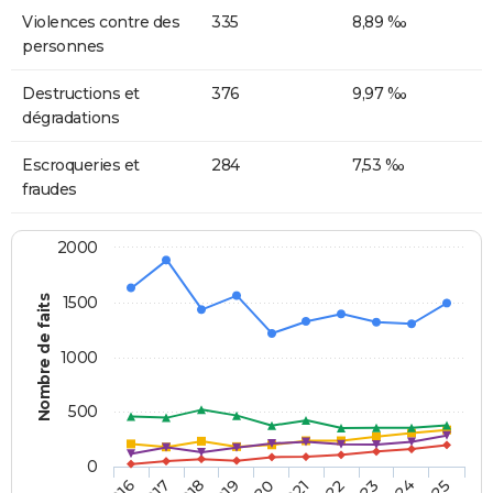
Violences contre des
335
8,89 ‰
personnes
Destructions et
376
9,97 ‰
dégradations
Escroqueries et
284
7,53 ‰
fraudes
2000
Nombre de faits
1500
1000
500
0