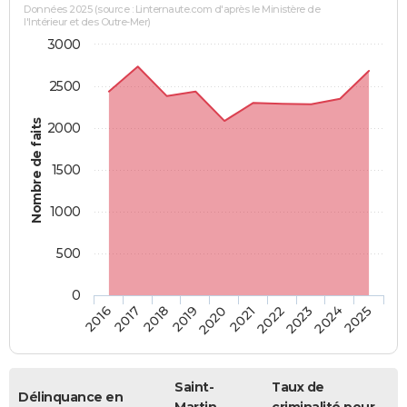
Données 2025 (source : Linternaute.com d'après le Ministère de
l'Intérieur et des Outre-Mer)
3000
2500
Nombre de faits
2000
1500
1000
500
0
2018
2023
2019
2024
2020
2025
2016
2021
2017
2022
Saint-
Taux de
Délinquance en