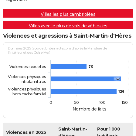
Villes les plus cambriolées
Villes avec le plus de vols de véhicules
Violences et agressions à Saint-Martin-d'Hères
Données 2025 (source : Linternaute.com d'après le Ministère de
l'Intérieur et des Outre-Mer)
Violences sexuelles
70
Violences physiques
137
intrafamiliales
Violences physiques
128
hors cadre familial
0
50
100
150
Nombre de faits
Saint-Martin-
Pour 1 000
Violences en 2025
d'Hères
habitants