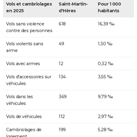
Vols et cambriolages
Saint-Martin-
Pour 1 000
en 2025
d'Hères
habitants
Vols sans violence
618
16,39 ‰
contre des personnes
Vols violents sans
49
1,30 ‰
arme
Vols avec armes
12
0,32 ‰
Vols d'accessoires sur
134
3,55 ‰
véhicules
Vols dans les
369
9,79 ‰
véhicules
Vols de véhicules
112
2,97 ‰
Cambriolages de
199
5,28 ‰
logement