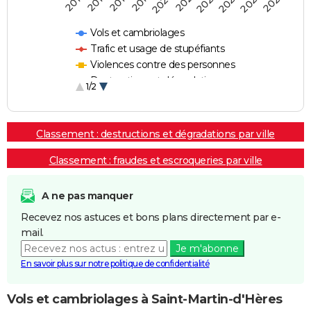
2018
2023
2019
2024
2020
2025
2016
2021
2017
2022
Vols et cambriolages
Trafic et usage de stupéfiants
Violences contre des personnes
Destructions et dégradations
1/2
Escroqueries et fraudes
Classement : destructions et dégradations par ville
Classement : fraudes et escroqueries par ville
A ne pas manquer
Recevez nos astuces et bons plans directement par e-
mail.
Je m'abonne
En savoir plus sur notre politique de confidentialité
Vols et cambriolages à Saint-Martin-d'Hères