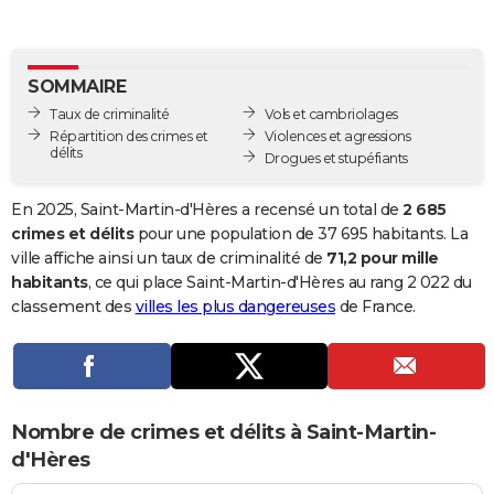
City break
Voyage de noces
Climat
Destinations
Voyage nature
Forum
+
PHOTO
GUIDES D'ACHAT
SOMMAIRE
Taux de criminalité
Vols et cambriolages
BONS PLANS
Répartition des crimes et
Violences et agressions
délits
Drogues et stupéfiants
CARTE DE VOEUX
Carte Bonne année
Carte Pâques
Carte de Noël
Carte Saint-Valentin
Carte d'anniversaire
DICTIONNAIRE
En 2025, Saint-Martin-d'Hères a recensé un total de
2 685
crimes et délits
pour une population de 37 695 habitants. La
Biographies
Expressions
Dictionnaire
Citations
Proverbes
PROGRAMME TV
ville affiche ainsi un taux de criminalité de
71,2 pour mille
habitants
, ce qui place Saint-Martin-d'Hères au rang 2 022 du
COPAINS D'AVANT
classement des
villes les plus dangereuses
de France.
Se connecter
Collèges
Universités
Service militaire
S'inscrire
Lycées
Primaires
Entreprises
Avis de recherche
AVIS DE DÉCÈS
FORUM
Lifestyle
Sport
Television
Cinema
Bricolage
Culture
Auto
Voyage
Nombre de crimes et délits à Saint-Martin-
d'Hères