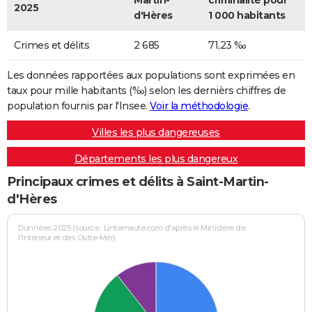
Martin-
criminalité pour
2025
d'Hères
1 000 habitants
Crimes et délits
2 685
71,23 ‰
Les données rapportées aux populations sont exprimées en
taux pour mille habitants (‰) selon les dernièrs chiffres de
population fournis par l'Insee.
Voir la méthodologie
.
Villes les plus dangereuses
Départements les plus dangereux
Principaux crimes et délits à Saint-Martin-
d'Hères
Données 2025 (source : Linternaute.com d'après le Ministère de
l'Intérieur et des Outre-Mer)