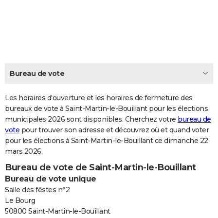
City break
Voyage de noces
Climat
Destinations
Voyage nature
Forum
+
PHOTO
GUIDES D'ACHAT
BONS PLANS
CARTE DE VOEUX
Bureau de vote
Carte Bonne année
Carte Pâques
Carte de Noël
Carte Saint-Valentin
Carte d'anniversaire
DICTIONNAIRE
Les horaires d'ouverture et les horaires de fermeture des
Biographies
Expressions
bureaux de vote à Saint-Martin-le-Bouillant pour les élections
Dictionnaire
Citations
Proverbes
PROGRAMME TV
municipales 2026 sont disponibles. Cherchez votre
bureau de
vote
pour trouver son adresse et découvrez où et quand voter
COPAINS D'AVANT
pour les élections à Saint-Martin-le-Bouillant ce dimanche 22
Se connecter
Collèges
Universités
Service militaire
S'inscrire
Lycées
Primaires
Entreprises
Avis de recherche
AVIS DE DÉCÈS
mars 2026.
Bureau de vote de Saint-Martin-le-Bouillant
FORUM
Bureau de vote unique
Lifestyle
Sport
Television
Cinema
Bricolage
Culture
Auto
Voyage
Salle des fêstes n°2
Le Bourg
50800 Saint-Martin-le-Bouillant