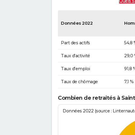
Quels s
Données 2022
Hom
Part des actifs
54,8 
Taux d'activité
29,0
Taux d'emploi
91,8 
Taux de chômage
7,1 %
Combien de retraités à Sain
Données 2022 (source : Linternaute