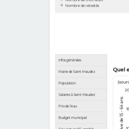
Nombre de retraités
Infos générales
Quel 
Mairie de Saint-Maudez
(sourc
Population
2
Salaires à Saint-Maudez
% de la pop. active de 15 - 64 ans
Prix de l'eau
1
Budget municipal
1