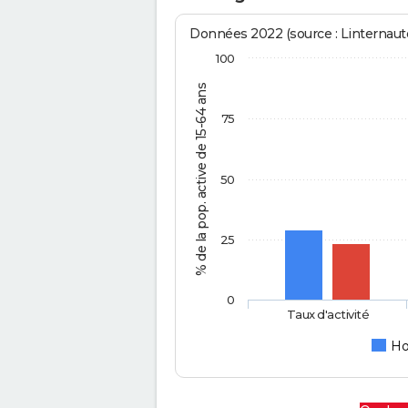
Données 2022 (source : Linternaute
100
% de la pop. active de 15-64 ans
75
50
25
0
Taux d'activité
H