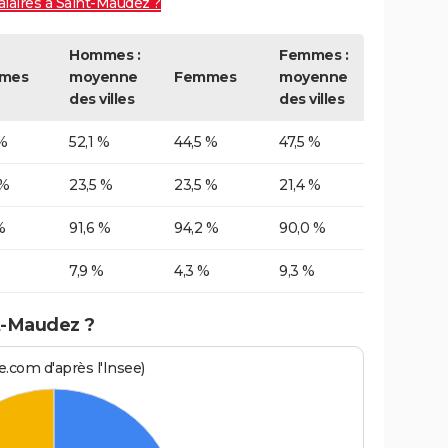
alaires à Saint-Maudez ?
Hommes :
Femmes :
mes
moyenne
Femmes
moyenne
des villes
des villes
%
52,1 %
44,5 %
47,5 %
 %
23,5 %
23,5 %
21,4 %
%
91,6 %
94,2 %
90,0 %
7,9 %
4,3 %
9,3 %
t-Maudez ?
.com d'après l'Insee)