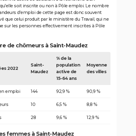
qu'elle soit inscrite ou non à Pôle emploi. Le nombre
ndeurs d'emploi de cette page est donc souvent
vé que celui produit par le ministère du Travail, qui ne
e sur les personnes effectivement inscrites à Pôle
e de chômeurs à Saint-Maudez
% de la
Saint-
population
Moyenne
es 2022
Maudez
active de
des villes
15-64 ans
 en emploi
144
92,9 %
90,9 %
urs
10
6,5 %
8,8 %
s
28
9,6 %
12,9 %
s femmes à Saint-Maudez