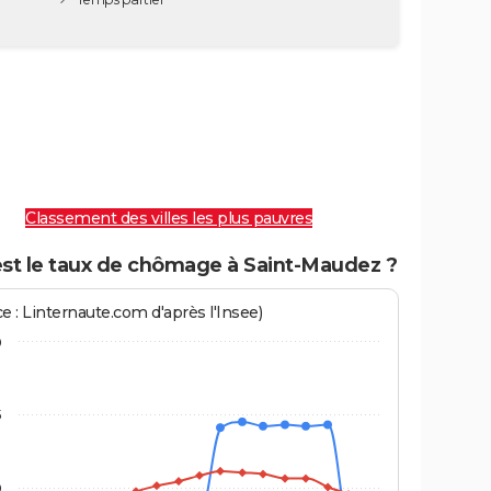
Classement des villes les plus pauvres
est le taux de chômage à Saint-Maudez ?
e : Linternaute.com d'après l'Insee)
0
5
0