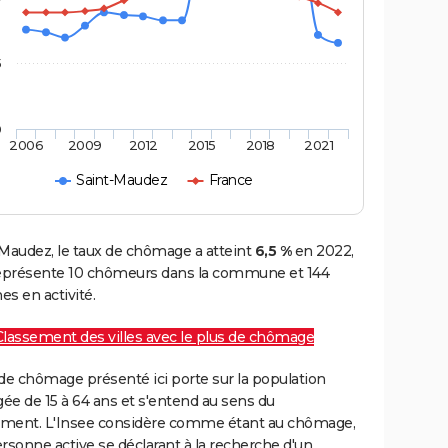
5
0
2006
2009
2012
2015
2018
2021
Saint-Maudez
France
-Maudez, le taux de chômage a atteint
6,5 %
en 2022,
représente 10 chômeurs dans la commune et 144
s en activité.
Classement des villes avec le plus de chômage
de chômage présenté ici porte sur la population
gée de 15 à 64 ans et s'entend au sens du
ment. L'Insee considère comme étant au chômage,
rsonne active se déclarant à la recherche d'un