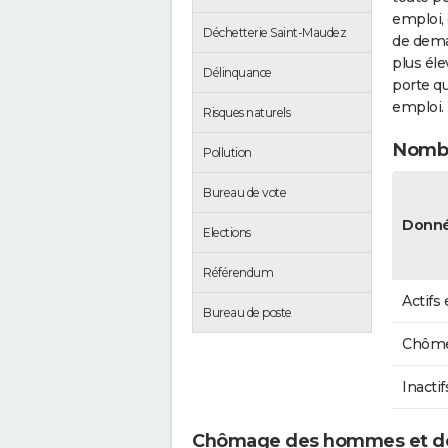
emploi, 
Déchetterie Saint-Maudez
de dema
plus éle
Délinquance
porte qu
emploi.
Risques naturels
Nombr
Pollution
Bureau de vote
Donné
Elections
Référendum
Actifs
Bureau de poste
Chôme
Inactif
Chômage des hommes et de