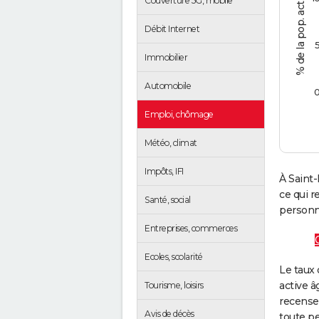
Couverture 5G, mobile
Débit Internet
Immobilier
Automobile
Emploi, chômage
Météo, climat
Impôts, IFI
À Saint
ce qui 
Santé, social
personne
Entreprises, commerces
Ecoles, scolarité
Le taux 
active â
Tourisme, loisirs
recense
Avis de décès
toute pe