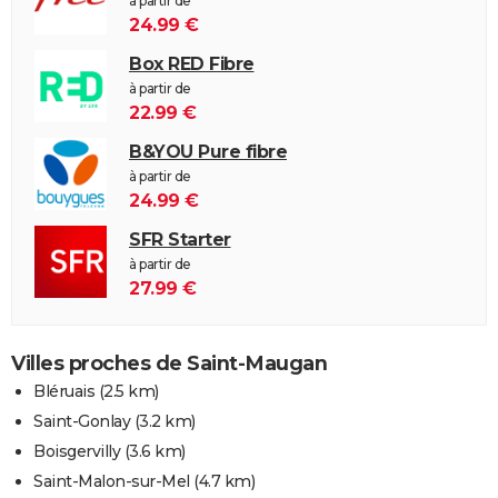
à partir de
24.99 €
Box RED Fibre
à partir de
22.99 €
B&YOU Pure fibre
à partir de
24.99 €
SFR Starter
à partir de
27.99 €
Villes proches de Saint-Maugan
Bléruais
(2.5 km)
Saint-Gonlay
(3.2 km)
Boisgervilly
(3.6 km)
Saint-Malon-sur-Mel
(4.7 km)