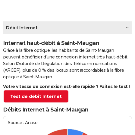
City break
Voyage de noces
Climat
Destinations
Voyage nature
Forum
+
PHOTO
GUIDES D'ACHAT
Débit Internet
BONS PLANS
Internet haut-débit à Saint-Maugan
CARTE DE VOEUX
Grâce à la fibre optique, les habitants de Saint-Maugan
Carte Bonne année
Carte Pâques
Carte de Noël
Carte Saint-Valentin
Carte d'anniversaire
DICTIONNAIRE
peuvent bénéficier d'une connexion internet très haut-débit.
Selon l'Autorité de Régulation des Télécommunications
Biographies
Expressions
Dictionnaire
Citations
Proverbes
PROGRAMME TV
(ARCEP), plus de 0 % des locaux sont raccordables à la fibre
optique à Saint-Maugan.
COPAINS D'AVANT
Votre vitesse de connexion est-elle rapide ? Faites le test !
Se connecter
Collèges
Universités
Service militaire
S'inscrire
Lycées
Primaires
Entreprises
Avis de recherche
AVIS DE DÉCÈS
Test de débit Internet
FORUM
Débits Internet à Saint-Maugan
Lifestyle
Sport
Television
Cinema
Bricolage
Culture
Auto
Voyage
Source : Ariase