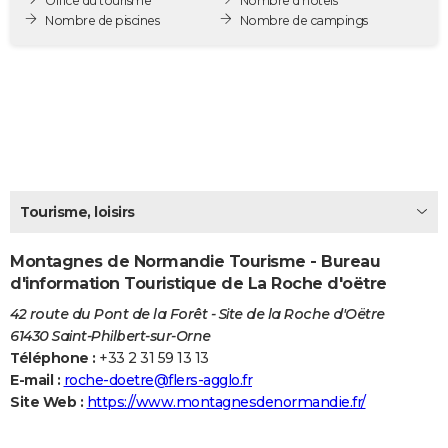
Office du tourisme
Nombre d'hôtels
City break
Voyage de noces
Climat
Destinations
Voyage nature
Forum
+
Nombre de piscines
Nombre de campings
PHOTO
GUIDES D'ACHAT
BONS PLANS
CARTE DE VOEUX
Carte Bonne année
Carte Pâques
Carte de Noël
Carte Saint-Valentin
Carte d'anniversaire
DICTIONNAIRE
Tourisme, loisirs
Biographies
Expressions
Dictionnaire
Citations
Proverbes
PROGRAMME TV
Montagnes de Normandie Tourisme - Bureau
COPAINS D'AVANT
d'information Touristique de La Roche d'oëtre
Se connecter
Collèges
Universités
Service militaire
S'inscrire
Lycées
Primaires
Entreprises
Avis de recherche
AVIS DE DÉCÈS
42 route du Pont de la Forêt - Site de la Roche d'Oëtre
61430 Saint-Philbert-sur-Orne
FORUM
Téléphone :
+33 2 31 59 13 13
E-mail :
roche-doetre@flers-agglo.fr
Lifestyle
Sport
Television
Cinema
Bricolage
Culture
Auto
Voyage
Site Web :
https://www.montagnesdenormandie.fr/