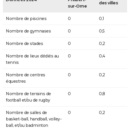
des villes
sur-Orne
Nombre de piscines
0
0,1
Nombre de gymnases
0
0,5
Nombre de stades
0
0,2
Nombre de lieux dédiés au
0
0,4
tennis
Nombre de centres
0
0,2
équestres
Nombre de terrains de
0
0,8
football et/ou de rugby
Nombre de salles de
0
0,2
basket-ball, handball, volley-
ball, et/ou badminton