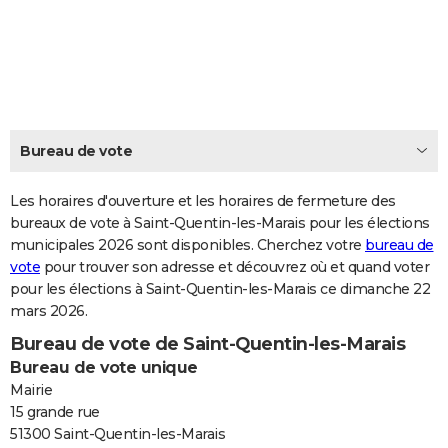
City break
Voyage de noces
Climat
Destinations
Voyage nature
Forum
+
PHOTO
GUIDES D'ACHAT
BONS PLANS
CARTE DE VOEUX
Bureau de vote
Carte Bonne année
Carte Pâques
Carte de Noël
Carte Saint-Valentin
Carte d'anniversaire
DICTIONNAIRE
Les horaires d'ouverture et les horaires de fermeture des
Biographies
Expressions
bureaux de vote à Saint-Quentin-les-Marais pour les élections
Dictionnaire
Citations
Proverbes
PROGRAMME TV
municipales 2026 sont disponibles. Cherchez votre
bureau de
vote
pour trouver son adresse et découvrez où et quand voter
COPAINS D'AVANT
pour les élections à Saint-Quentin-les-Marais ce dimanche 22
Se connecter
Collèges
Universités
Service militaire
S'inscrire
Lycées
Primaires
Entreprises
Avis de recherche
AVIS DE DÉCÈS
mars 2026.
Bureau de vote de Saint-Quentin-les-Marais
FORUM
Bureau de vote unique
Lifestyle
Sport
Television
Cinema
Bricolage
Culture
Auto
Voyage
Mairie
15 grande rue
51300 Saint-Quentin-les-Marais