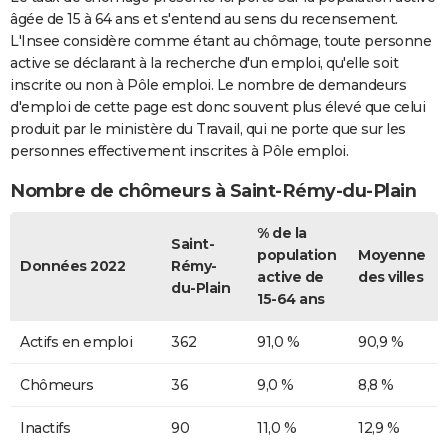
âgée de 15 à 64 ans et s'entend au sens du recensement.
L'Insee considère comme étant au chômage, toute personne
active se déclarant à la recherche d'un emploi, qu'elle soit
inscrite ou non à Pôle emploi. Le nombre de demandeurs
d'emploi de cette page est donc souvent plus élevé que celui
produit par le ministère du Travail, qui ne porte que sur les
personnes effectivement inscrites à Pôle emploi.
Nombre de chômeurs à Saint-Rémy-du-Plain
% de la
Saint-
population
Moyenne
Données 2022
Rémy-
active de
des villes
du-Plain
15-64 ans
Actifs en emploi
362
91,0 %
90,9 %
Chômeurs
36
9,0 %
8,8 %
Inactifs
90
11,0 %
12,9 %