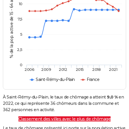
% de la pop. active de 15 - 64 ans
10
7,5
5
2,5
0
2006
2009
2012
2015
2018
2021
Saint-Rémy-du-Plain
France
À Saint-Rémy-du-Plain, le taux de chômage a atteint
9,0 %
en
2022, ce qui représente 36 chômeurs dans la commune et
362 personnes en activité.
Classement des villes avec le plus de chômage
Le taux de chômage présenté ici porte sur la population active