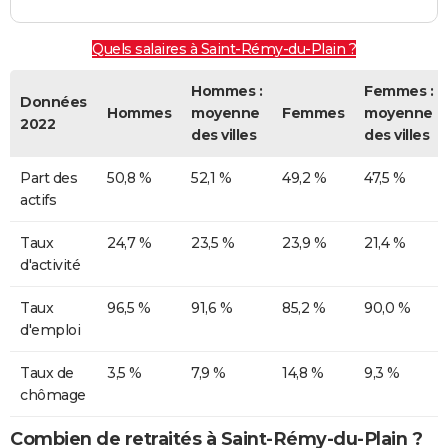
Quels salaires à Saint-Rémy-du-Plain ?
Hommes :
Femmes :
Données
Hommes
moyenne
Femmes
moyenne
2022
des villes
des villes
Part des
50,8 %
52,1 %
49,2 %
47,5 %
actifs
Taux
24,7 %
23,5 %
23,9 %
21,4 %
d'activité
Taux
96,5 %
91,6 %
85,2 %
90,0 %
d'emploi
Taux de
3,5 %
7,9 %
14,8 %
9,3 %
chômage
Combien de retraités à Saint-Rémy-du-Plain ?