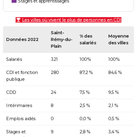
Stages et apprentissages
Les villes où vivent le plus de personnes en CDI
Saint-
% des
Moyenne
Données 2022
Rémy-du-
salariés
des villes
Plain
Salariés
321
100%
100%
CDI et fonction
280
87,2 %
84,6 %
publique
CDD
24
7,5 %
9,5 %
Intérimaires
8
2,5 %
2,1 %
Emplois aidés
0
0,0 %
0,5 %
Stages et
9
2,8 %
3,4 %