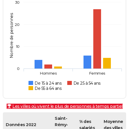
30
Nombre de personnes
20
10
0
Hommes
Femmes
De 15 à 24 ans
De 25 à 54 ans
De 55 à 64 ans
Les villes où vivent le plus de personnes à temps partiel
Saint-
% des
Moyenne
Données 2022
Rémy-
salariés
des villes