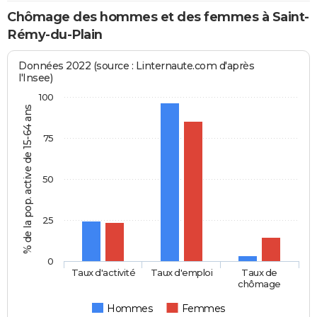
Chômage des hommes et des femmes à Saint-
Rémy-du-Plain
Données 2022 (source : Linternaute.com d'après
l'Insee)
100
% de la pop. active de 15-64 ans
75
50
25
0
Taux d'activité
Taux d'emploi
Taux de
chômage
Hommes
Femmes