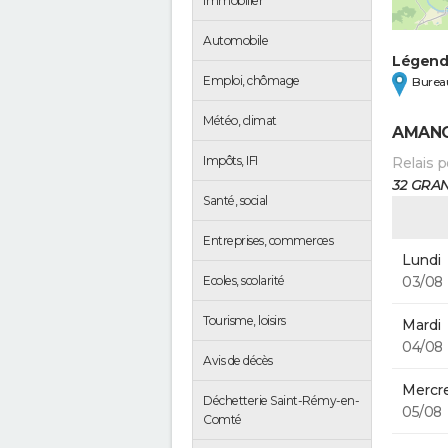
Immobilier
Automobile
Légen
Emploi, chômage
Bureau
Météo, climat
AMANC
Impôts, IFI
Relais p
32 GRA
Santé, social
Entreprises, commerces
Lundi
03/08
Ecoles, scolarité
Tourisme, loisirs
Mardi
04/08
Avis de décès
Mercre
Déchetterie Saint-Rémy-en-
05/08
Comté