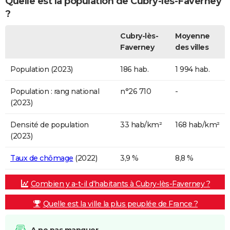
Quelle est la population de Cubry-lès-Faverney
?
Cubry-lès-
Moyenne
Faverney
des villes
Population (2023)
186 hab.
1 994 hab.
Population : rang national
n°26 710
-
(2023)
Densité de population
33 hab/km²
168 hab/km²
(2023)
Taux de chômage
(2022)
3,9 %
8,8 %
Combien y a-t-il d'habitants à Cubry-lès-Faverney ?
Quelle est la ville la plus peuplée de France ?
A ne pas manquer