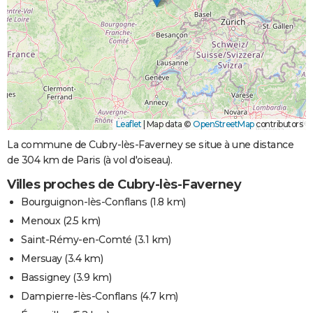
Leaflet
|
Map data ©
OpenStreetMap
contributors
La commune de Cubry-lès-Faverney se situe à une distance
de 304 km de Paris (à vol d'oiseau).
Villes proches de Cubry-lès-Faverney
Bourguignon-lès-Conflans
(1.8 km)
Menoux
(2.5 km)
Saint-Rémy-en-Comté
(3.1 km)
Mersuay
(3.4 km)
Bassigney
(3.9 km)
Dampierre-lès-Conflans
(4.7 km)