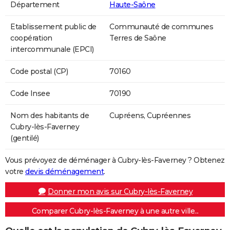
Département
Haute-Saône
Etablissement public de
Communauté de communes
coopération
Terres de Saône
intercommunale (EPCI)
Code postal (CP)
70160
Code Insee
70190
Nom des habitants de
Cupréens, Cupréennes
Cubry-lès-Faverney
(gentilé)
Vous prévoyez de déménager à Cubry-lès-Faverney ? Obtenez
votre
devis déménagement
.
Donner mon avis sur Cubry-lès-Faverney
Comparer Cubry-lès-Faverney à une autre ville...