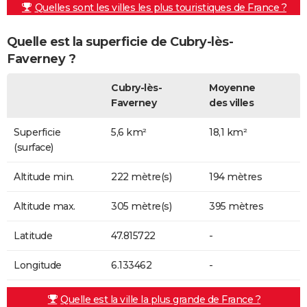
Quelles sont les villes les plus touristiques de France ?
Quelle est la superficie de Cubry-lès-
Faverney ?
Cubry-lès-
Moyenne
Faverney
des villes
Superficie
5,6 km²
18,1 km²
(surface)
Altitude min.
222 mètre(s)
194 mètres
Altitude max.
305 mètre(s)
395 mètres
Latitude
47.815722
-
Longitude
6.133462
-
Quelle est la ville la plus grande de France ?