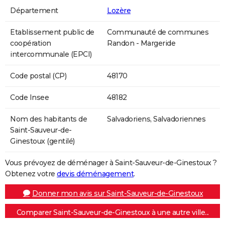
Département
Lozère
Etablissement public de
Communauté de communes
coopération
Randon - Margeride
intercommunale (EPCI)
Code postal (CP)
48170
Code Insee
48182
Nom des habitants de
Salvadoriens, Salvadoriennes
Saint-Sauveur-de-
Ginestoux (gentilé)
Vous prévoyez de déménager à Saint-Sauveur-de-Ginestoux ?
Obtenez votre
devis déménagement
.
Donner mon avis sur Saint-Sauveur-de-Ginestoux
Comparer Saint-Sauveur-de-Ginestoux à une autre ville...