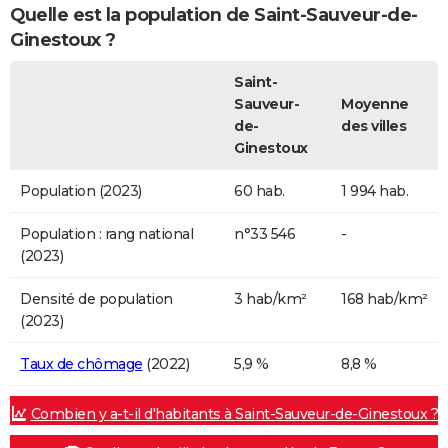
Quelle est la population de Saint-Sauveur-de-
Ginestoux ?
Saint-
Sauveur-
Moyenne
de-
des villes
Ginestoux
Population (2023)
60 hab.
1 994 hab.
Population : rang national
n°33 546
-
(2023)
Densité de population
3 hab/km²
168 hab/km²
(2023)
Taux de chômage
(2022)
5,9 %
8,8 %
Combien y a-t-il d'habitants à Saint-Sauveur-de-Ginestoux ?