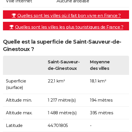
Ville internet
Aucune arobase
Quelles sont les villes où il fait bon vivre en France ?
Quelles sont les villes les plus touristiques de France ?
Quelle est la superficie de Saint-Sauveur-de-
Ginestoux ?
Saint-Sauveur-
Moyenne
de-Ginestoux
des villes
Superficie
22,1 km²
18,1 km²
(surface)
Altitude min.
1 217 mètre(s)
194 mètres
Altitude max.
1 488 mètre(s)
395 mètres
Latitude
44.701805
-