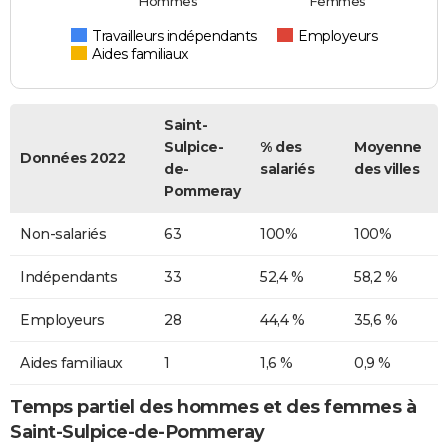
Hommes
Femmes
Travailleurs indépendants
Employeurs
Aides familiaux
Saint-
Sulpice-
% des
Moyenne
Données 2022
de-
salariés
des villes
Pommeray
Non-salariés
63
100%
100%
Indépendants
33
52,4 %
58,2 %
Employeurs
28
44,4 %
35,6 %
Aides familiaux
1
1,6 %
0,9 %
Temps partiel des hommes et des femmes à
Saint-Sulpice-de-Pommeray