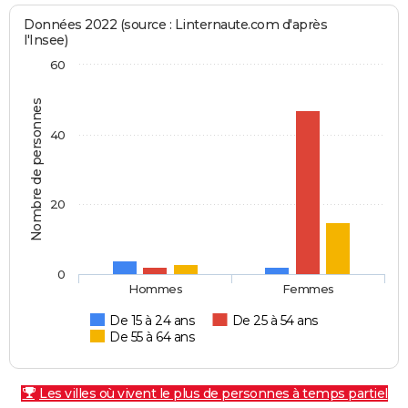
Données 2022 (source : Linternaute.com d'après
l'Insee)
60
Nombre de personnes
40
20
0
Hommes
Femmes
De 15 à 24 ans
De 25 à 54 ans
De 55 à 64 ans
Les villes où vivent le plus de personnes à temps partiel