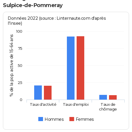
Sulpice-de-Pommeray
Données 2022 (source : Linternaute.com d'après
l'Insee)
100
% de la pop. active de 15-64 ans
75
50
25
0
Taux d'activité
Taux d'emploi
Taux de
chômage
Hommes
Femmes