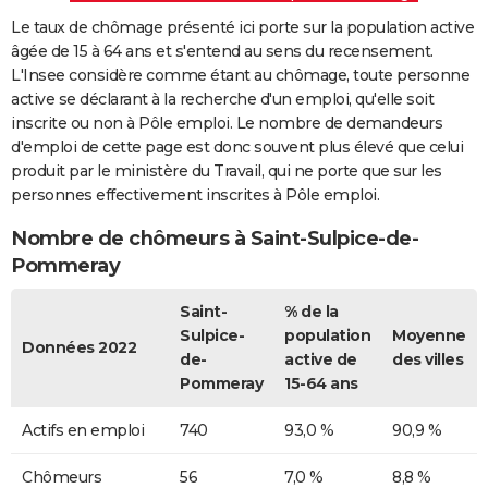
Le taux de chômage présenté ici porte sur la population active
âgée de 15 à 64 ans et s'entend au sens du recensement.
L'Insee considère comme étant au chômage, toute personne
active se déclarant à la recherche d'un emploi, qu'elle soit
inscrite ou non à Pôle emploi. Le nombre de demandeurs
d'emploi de cette page est donc souvent plus élevé que celui
produit par le ministère du Travail, qui ne porte que sur les
personnes effectivement inscrites à Pôle emploi.
Nombre de chômeurs à Saint-Sulpice-de-
Pommeray
Saint-
% de la
Sulpice-
population
Moyenne
Données 2022
de-
active de
des villes
Pommeray
15-64 ans
Actifs en emploi
740
93,0 %
90,9 %
Chômeurs
56
7,0 %
8,8 %