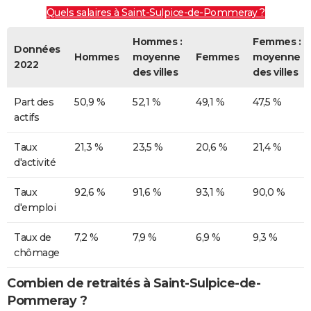
Quels salaires à Saint-Sulpice-de-Pommeray ?
Hommes :
Femmes :
Données
Hommes
moyenne
Femmes
moyenne
2022
des villes
des villes
Part des
50,9 %
52,1 %
49,1 %
47,5 %
actifs
Taux
21,3 %
23,5 %
20,6 %
21,4 %
d'activité
Taux
92,6 %
91,6 %
93,1 %
90,0 %
d'emploi
Taux de
7,2 %
7,9 %
6,9 %
9,3 %
chômage
Combien de retraités à Saint-Sulpice-de-
Pommeray ?