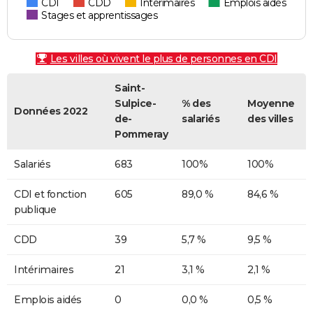
CDI
CDD
Intérimaires
Emplois aidés
Stages et apprentissages
Les villes où vivent le plus de personnes en CDI
Saint-
Sulpice-
% des
Moyenne
Données 2022
de-
salariés
des villes
Pommeray
Salariés
683
100%
100%
CDI et fonction
605
89,0 %
84,6 %
publique
CDD
39
5,7 %
9,5 %
Intérimaires
21
3,1 %
2,1 %
Emplois aidés
0
0,0 %
0,5 %