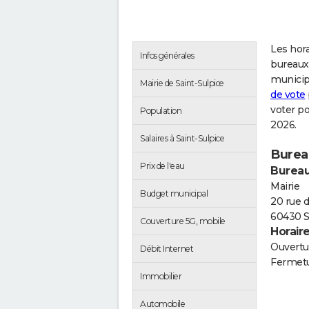
Les hora
Infos générales
bureaux 
municip
Mairie de Saint-Sulpice
de vote
voter po
Population
2026.
Salaires à Saint-Sulpice
Burea
Prix de l'eau
Bureau
Mairie
Budget municipal
20 rue 
60430 S
Couverture 5G, mobile
Horair
Ouvertur
Débit Internet
Fermetu
Immobilier
Automobile