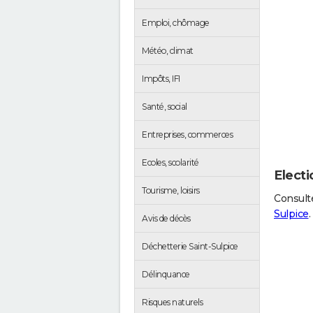
Emploi, chômage
Météo, climat
Impôts, IFI
Santé, social
Entreprises, commerces
Ecoles, scolarité
Electi
Tourisme, loisirs
Consulte
Sulpice
.
Avis de décès
Déchetterie Saint-Sulpice
Délinquance
Risques naturels