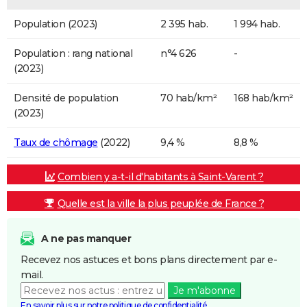
Population (2023)
2 395 hab.
1 994 hab.
Population : rang national
n°4 626
-
(2023)
Densité de population
70 hab/km²
168 hab/km²
(2023)
Taux de chômage
(2022)
9,4 %
8,8 %
Combien y a-t-il d'habitants à Saint-Varent ?
Quelle est la ville la plus peuplée de France ?
A ne pas manquer
Recevez nos astuces et bons plans directement par e-
mail.
Je m'abonne
En savoir plus sur notre politique de confidentialité