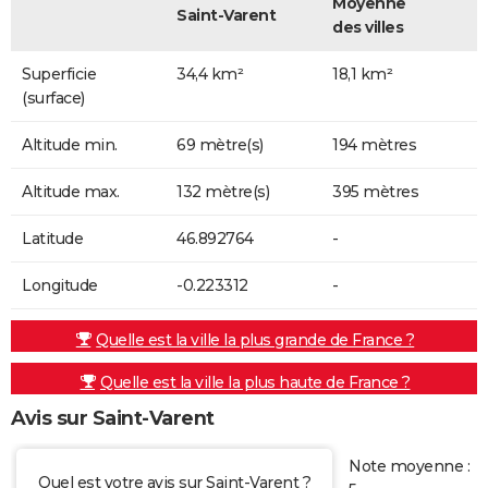
Moyenne
Saint-Varent
des villes
Superficie
34,4 km²
18,1 km²
(surface)
Altitude min.
69 mètre(s)
194 mètres
Altitude max.
132 mètre(s)
395 mètres
Latitude
46.892764
-
Longitude
-0.223312
-
Quelle est la ville la plus grande de France ?
Quelle est la ville la plus haute de France ?
Avis sur Saint-Varent
Note moyenne :
Quel est votre avis sur Saint-Varent ?