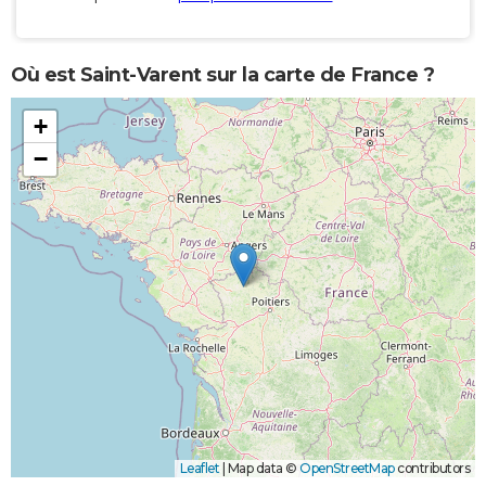
Où est Saint-Varent sur la carte de France ?
+
−
Leaflet
|
Map data ©
OpenStreetMap
contributors