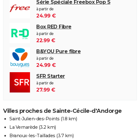
Série Spéciale Freebox Pop S
à partir de
24.99 €
Box RED Fibre
à partir de
22.99 €
B&YOU Pure fibre
à partir de
24.99 €
SFR Starter
à partir de
27.99 €
Villes proches de Sainte-Cécile-d'Andorge
Saint-Julien-des-Points
(1.8 km)
La Vernarède
(3.2 km)
Branoux-les-Taillades
(3.7 km)