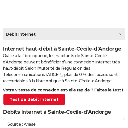
City break
Voyage de noces
Climat
Destinations
Voyage nature
Forum
+
PHOTO
GUIDES D'ACHAT
BONS PLANS
Débit Internet
CARTE DE VOEUX
Internet haut-débit à Sainte-Cécile-d'Andorge
Carte Bonne année
Carte Pâques
Carte de Noël
Carte Saint-Valentin
Carte d'anniversaire
DICTIONNAIRE
Grâce à la fibre optique, les habitants de Sainte-Cécile-
d'Andorge peuvent bénéficier d'une connexion internet très
Biographies
Expressions
Dictionnaire
Citations
Proverbes
PROGRAMME TV
haut-débit. Selon l'Autorité de Régulation des
Télécommunications (ARCEP), plus de 0 % des locaux sont
COPAINS D'AVANT
raccordables à la fibre optique à Sainte-Cécile-d'Andorge.
Se connecter
Collèges
Universités
Service militaire
S'inscrire
Lycées
Primaires
Entreprises
Avis de recherche
AVIS DE DÉCÈS
Votre vitesse de connexion est-elle rapide ? Faites le test !
Test de débit Internet
FORUM
Lifestyle
Sport
Television
Cinema
Bricolage
Culture
Auto
Voyage
Débits Internet à Sainte-Cécile-d'Andorge
Source : Ariase