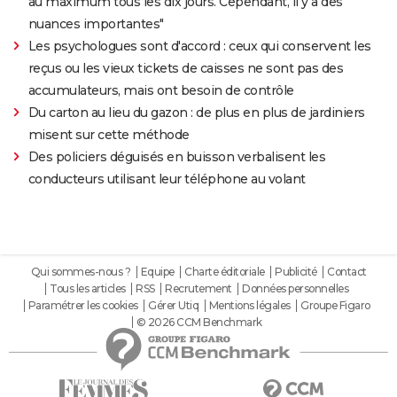
au maximum tous les dix jours. Cependant, il y a des
nuances importantes"
Les psychologues sont d'accord : ceux qui conservent les
reçus ou les vieux tickets de caisses ne sont pas des
accumulateurs, mais ont besoin de contrôle
Du carton au lieu du gazon : de plus en plus de jardiniers
misent sur cette méthode
Des policiers déguisés en buisson verbalisent les
conducteurs utilisant leur téléphone au volant
Qui sommes-nous ?
Equipe
Charte éditoriale
Publicité
Contact
Tous les articles
RSS
Recrutement
Données personnelles
Paramétrer les cookies
Gérer Utiq
Mentions légales
Groupe Figaro
© 2026 CCM Benchmark