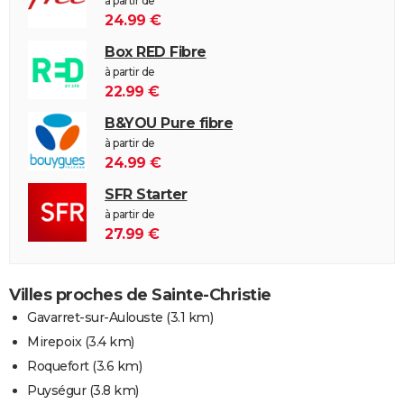
à partir de
24.99 €
Box RED Fibre
à partir de
22.99 €
B&YOU Pure fibre
à partir de
24.99 €
SFR Starter
à partir de
27.99 €
Villes proches de Sainte-Christie
Gavarret-sur-Aulouste
(3.1 km)
Mirepoix
(3.4 km)
Roquefort
(3.6 km)
Puységur
(3.8 km)