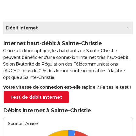
City break
Voyage de noces
Climat
Destinations
Voyage nature
Forum
+
PHOTO
GUIDES D'ACHAT
Débit Internet
BONS PLANS
Internet haut-débit à Sainte-Christie
CARTE DE VOEUX
Grâce à la fibre optique, les habitants de Sainte-Christie
Carte Bonne année
Carte Pâques
Carte de Noël
Carte Saint-Valentin
Carte d'anniversaire
DICTIONNAIRE
peuvent bénéficier d'une connexion internet très haut-débit.
Selon l'Autorité de Régulation des Télécommunications
Biographies
Expressions
Dictionnaire
Citations
Proverbes
PROGRAMME TV
(ARCEP), plus de 0 % des locaux sont raccordables à la fibre
optique à Sainte-Christie.
COPAINS D'AVANT
Votre vitesse de connexion est-elle rapide ? Faites le test !
Se connecter
Collèges
Universités
Service militaire
S'inscrire
Lycées
Primaires
Entreprises
Avis de recherche
AVIS DE DÉCÈS
Test de débit Internet
FORUM
Débits Internet à Sainte-Christie
Lifestyle
Sport
Television
Cinema
Bricolage
Culture
Auto
Voyage
Source : Ariase