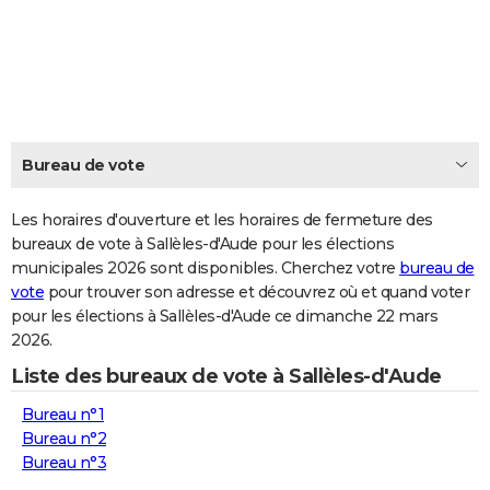
City break
Voyage de noces
Climat
Destinations
Voyage nature
Forum
+
PHOTO
GUIDES D'ACHAT
BONS PLANS
CARTE DE VOEUX
Bureau de vote
Carte Bonne année
Carte Pâques
Carte de Noël
Carte Saint-Valentin
Carte d'anniversaire
DICTIONNAIRE
Les horaires d'ouverture et les horaires de fermeture des
Biographies
Expressions
bureaux de vote à Sallèles-d'Aude pour les élections
Dictionnaire
Citations
Proverbes
PROGRAMME TV
municipales 2026 sont disponibles. Cherchez votre
bureau de
vote
pour trouver son adresse et découvrez où et quand voter
COPAINS D'AVANT
pour les élections à Sallèles-d'Aude ce dimanche 22 mars
Se connecter
Collèges
Universités
Service militaire
S'inscrire
Lycées
Primaires
Entreprises
Avis de recherche
AVIS DE DÉCÈS
2026.
Liste des bureaux de vote à Sallèles-d'Aude
FORUM
Bureau n°1
Lifestyle
Sport
Television
Cinema
Bricolage
Culture
Auto
Voyage
Bureau n°2
Bureau n°3