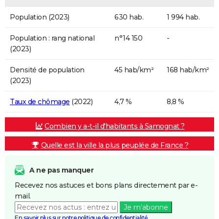
Population (2023)
630 hab.
1 994 hab.
Population : rang national
n°14 150
-
(2023)
Densité de population
45 hab/km²
168 hab/km²
(2023)
Taux de chômage
(2022)
4,7 %
8,8 %
Combien y a-t-il d'habitants à Samognat ?
Quelle est la ville la plus peuplée de France ?
A ne pas manquer
Recevez nos astuces et bons plans directement par e-
mail.
Je m'abonne
En savoir plus sur notre politique de confidentialité