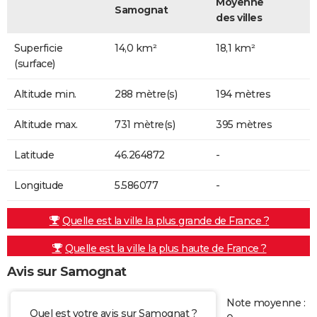
Moyenne
Samognat
des villes
Superficie
14,0 km²
18,1 km²
(surface)
Altitude min.
288 mètre(s)
194 mètres
Altitude max.
731 mètre(s)
395 mètres
Latitude
46.264872
-
Longitude
5.586077
-
Quelle est la ville la plus grande de France ?
Quelle est la ville la plus haute de France ?
Avis sur Samognat
Note moyenne :
Quel est votre avis sur Samognat ?