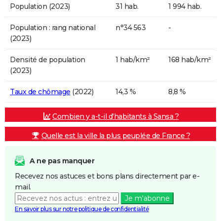
Population (2023)
31 hab.
1 994 hab.
Population : rang national
n°34 563
-
(2023)
Densité de population
1 hab/km²
168 hab/km²
(2023)
Taux de chômage
(2022)
14,3 %
8,8 %
Combien y a-t-il d'habitants à Sansa ?
Quelle est la ville la plus peuplée de France ?
A ne pas manquer
Recevez nos astuces et bons plans directement par e-
mail.
Je m'abonne
En savoir plus sur notre politique de confidentialité