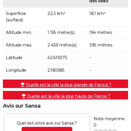
des villes
Superficie
22,3 km²
18,1 km²
(surface)
Altitude min.
1 155 mètre(s)
194 mètres
Altitude max.
2 459 mètre(s)
395 mètres
Latitude
42.619273
-
Longitude
2.180585
-
Quelle est la ville la plus grande de France ?
Quelle est la ville la plus haute de France ?
Avis sur Sansa
Note moyenne :
Quel est votre avis sur Sansa ?
0