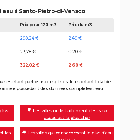
d'eau à Santo-Pietro-di-Venaco
Prix pour 120 m3
Prix du m3
298,24 €
2,49 €
23,78 €
0,20 €
322,02 €
2,68 €
nes étant parfois incomplètes, le montant total de
ière année possédant des données complètes : eau
 plus
Les villes où le traitement des eaux
usées est le plus cher
nt les
Les villes qui consomment le plus d'eau
potable