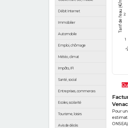
Tarif de l'eau (€/m3)
Débit Internet
2
Immobilier
Automobile
1
2
Emploi, chômage
Météo, climat
Impôts, IFI
Santé, social
Qua
Entreprises, commerces
Factur
Ecoles, scolarité
Venac
Pour un
Tourisme, loisirs
estimati
ONSEA)
Avis de décès