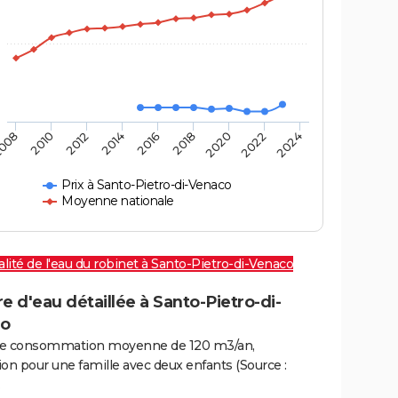
008
2010
2012
2014
2016
2018
2020
2022
2024
Prix à Santo-Pietro-di-Venaco
Moyenne nationale
lité de l'eau du robinet à Santo-Pietro-di-Venaco
e d'eau détaillée à Santo-Pietro-di-
o
e consommation moyenne de 120 m3/an,
on pour une famille avec deux enfants (Source :
.