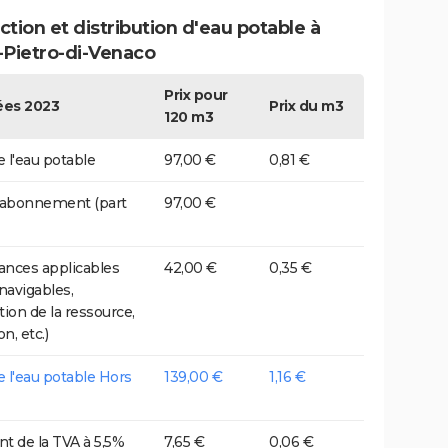
tion et distribution d'eau potable à
-Pietro-di-Venaco
Prix pour
es 2023
Prix du m3
120 m3
e l'eau potable
97,00 €
0,81 €
 abonnement (part
97,00 €
nces applicables
42,00 €
0,35 €
 navigables,
tion de la ressource,
on, etc.)
de l'eau potable Hors
139,00 €
1,16 €
t de la TVA à 5,5%
7,65 €
0,06 €