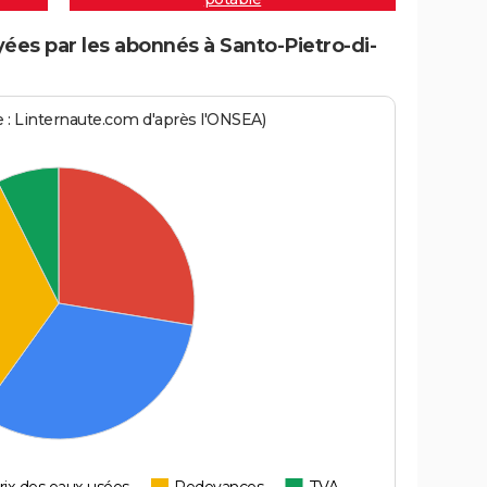
es par les abonnés à Santo-Pietro-di-
ce : Linternaute.com d'après l'ONSEA)
rix des eaux usées
Redevances
TVA