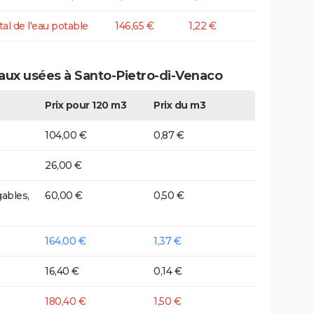
tal de l'eau potable
146,65 €
1,22 €
eaux usées à Santo-Pietro-di-Venaco
Prix pour 120 m3
Prix du m3
104,00 €
0,87 €
26,00 €
ables,
60,00 €
0,50 €
164,00 €
1,37 €
16,40 €
0,14 €
180,40 €
1,50 €