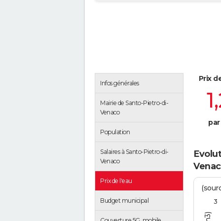
Prix d
Infos générales
1
Mairie de Santo-Pietro-di-
Venaco
par
Population
Salaires à Santo-Pietro-di-
Evolut
Venaco
Venac
Prix de l'eau
(sour
Budget municipal
3
Couverture 5G, mobile