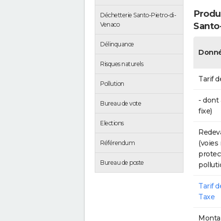
Produc
Déchetterie Santo-Pietro-di-
Santo
Venaco
Délinquance
Donné
Risques naturels
Tarif d
Pollution
- dont
Bureau de vote
fixe)
Elections
Redeva
(voies
Référendum
protec
Bureau de poste
polluti
Tarif 
Taxe
Montan