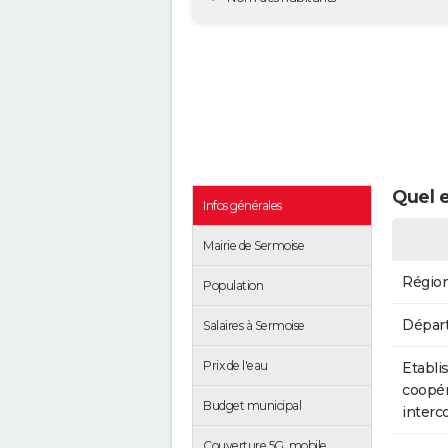
Quel e
Infos générales
Mairie de Sermoise
Régio
Population
Dépar
Salaires à Sermoise
Prix de l'eau
Etabli
coopér
Budget municipal
inter
Couverture 5G, mobile