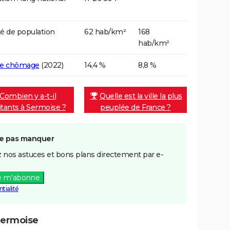
é de population
62 hab/km²
168
hab/km²
de chômage
(2022)
14,4 %
8,8 %
Combien y a-t-il
Quelle est la ville la plus
itants à Sermoise ?
peuplée de France ?
e pas manquer
 nos astuces et bons plans directement par e-
e m'abonne
tialité
Sermoise