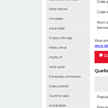
Code p
Débit Internet
Code 
Immobilier
Nom de
Sermoi
Automobile
Emploi, chômage
Vous pr
devis 
Météo, climat
Do
Impôts, IFI
Santé, social
Quelle
Entreprises, commerces
Ecoles, scolarité
Tourisme, loisirs
Popula
Avis de décès
Popula