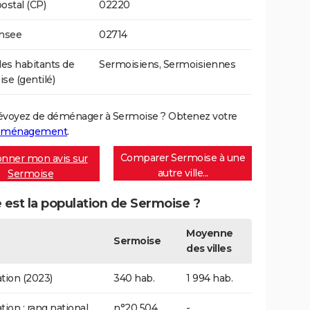
ostal (CP)
02220
Insee
02714
s habitants de
Sermoisiens, Sermoisiennes
se (gentilé)
évoyez de déménager à Sermoise ? Obtenez votre
déménagement
.
Comparer Sermoise à une
nner mon avis sur
autre ville...
Sermoise
 est la population de Sermoise ?
Moyenne
Sermoise
des villes
tion (2023)
340 hab.
1 994 hab.
tion : rang national
n°20 504
-