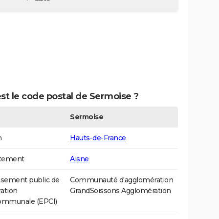
st le code postal de Sermoise ?
Sermoise
n
Hauts-de-France
tement
Aisne
ssement public de
Communauté d'agglomération
ation
GrandSoissons Agglomération
communale (EPCI)