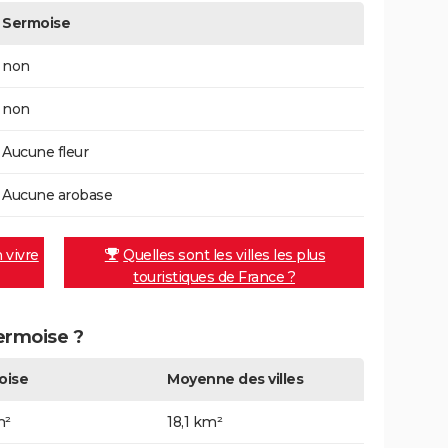
Sermoise
non
non
Aucune fleur
Aucune arobase
n vivre
Quelles sont les villes les plus
touristiques de France ?
Sermoise ?
oise
Moyenne des villes
m²
18,1 km²