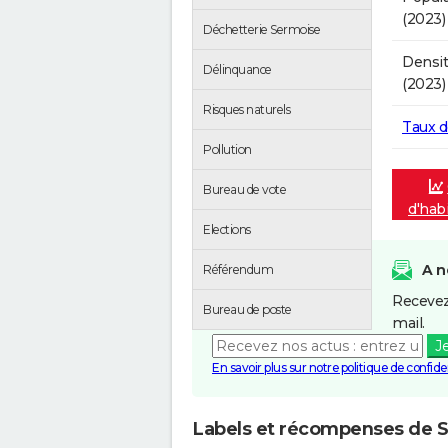
(2023)
Déchetterie Sermoise
Densit
Délinquance
(2023)
Risques naturels
Taux 
Pollution
Bureau de vote
d'hab
Elections
A n
Référendum
Recevez
Bureau de poste
mail.
J
En savoir plus sur notre politique de confiden
Labels et récompenses de 