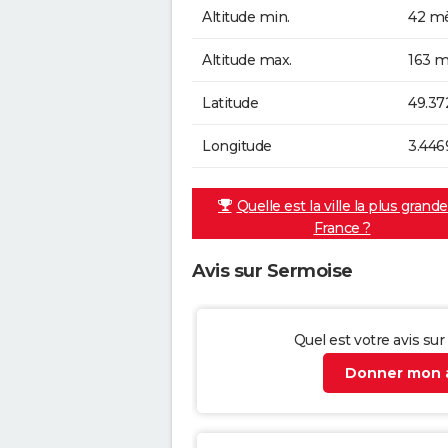
Altitude min.
42 mè
Altitude max.
163 m
Latitude
49.37
Longitude
3.446
Quelle est la ville la plus grand
France ?
Avis sur Sermoise
Quel est votre avis su
Donner mon a