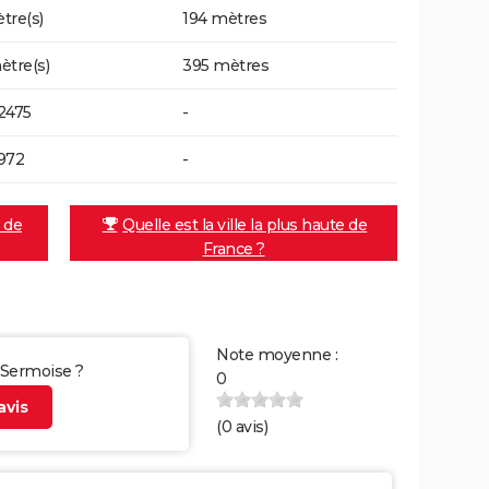
tre(s)
194 mètres
ètre(s)
395 mètres
2475
-
972
-
e de
Quelle est la ville la plus haute de
France ?
Note moyenne :
r Sermoise ?
0
vis
(
0
avis)