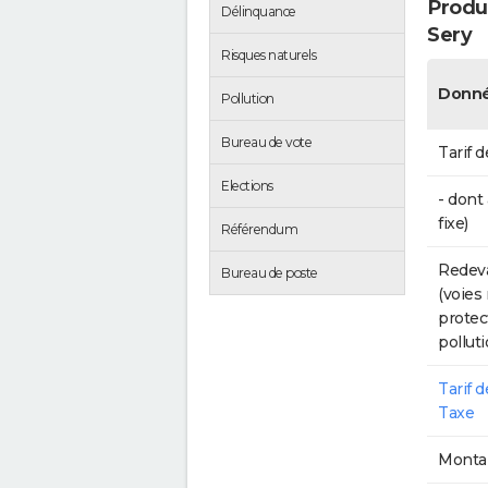
Produc
Délinquance
Sery
Risques naturels
Donné
Pollution
Bureau de vote
Tarif d
Elections
- dont
fixe)
Référendum
Redeva
Bureau de poste
(voies
protec
polluti
Tarif 
Taxe
Montan