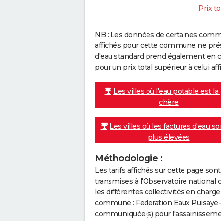
Prix to
NB : Les données de certaines comm
affichés pour cette commune ne prése
d'eau standard prend également en co
pour un prix total supérieur à celui affi
Les villes où l'eau potable est la
chère
Les villes où les factures d'eau so
plus élevées
Méthodologie :
Les tarifs affichés sur cette page so
transmises à l'Observatoire national 
les différentes collectivités en cha
commune : Federation Eaux Puisaye-fo
communiquée(s) pour l'assainissement 