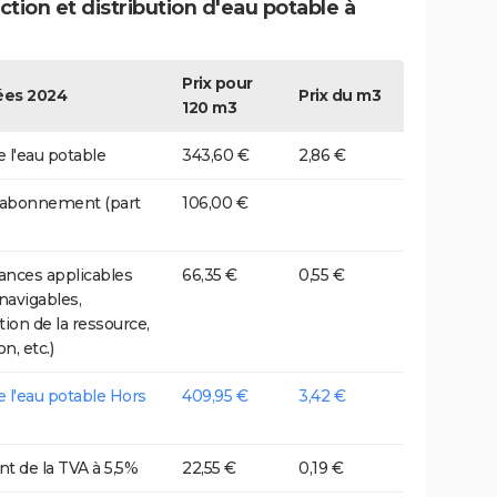
tion et distribution d'eau potable à
Prix pour
es 2024
Prix du m3
120 m3
e l'eau potable
343,60 €
2,86 €
 abonnement (part
106,00 €
nces applicables
66,35 €
0,55 €
 navigables,
tion de la ressource,
on, etc.)
de l'eau potable Hors
409,95 €
3,42 €
t de la TVA à 5,5%
22,55 €
0,19 €