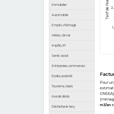
Tarif de l'eau (€/m3)
Immobilier
2
Automobile
Emploi, chômage
1
Météo, climat
Impôts, IFI
Santé, social
Entreprises, commerces
Factur
Ecoles, scolarité
Pour un
Tourisme, loisirs
estimati
ONSEA).
Avis de décès
(ménages
m3/an
e
Déchetterie Sery