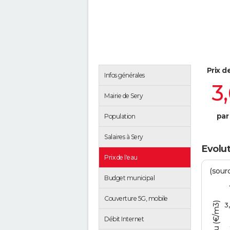
Prix d
Infos générales
3
Mairie de Sery
par
Population
Salaires à Sery
Evolut
Prix de l'eau
(sour
Budget municipal
Couverture 5G, mobile
3
Débit Internet