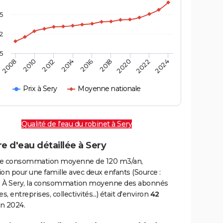
,5
2
,5
2016
2020
2010
2024
2014
2018
2008
2022
2012
Prix à Sery
Moyenne nationale
Qualité de l'eau du robinet à Sery
e d'eau détaillée à Sery
e consommation moyenne de 120 m3/an,
on pour une famille avec deux enfants (Source :
 À Sery, la consommation moyenne des abonnés
, entreprises, collectivités...) était d'environ
42
n 2024.