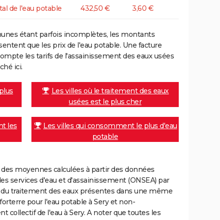
tal de l'eau potable
432,50 €
3,60 €
unes étant parfois incomplètes, les montants
ntent que les prix de l'eau potable. Une facture
mpte les tarifs de l'assainissement des eaux usées
ché ici.
 plus
Les villes où le traitement des eaux
usées est le plus cher
nt les
Les villes qui consomment le plus d'eau
potable
nt des moyennes calculées à partir des données
des services d'eau et d'assainissement (ONSEA) par
rge du traitement des eaux présentes dans une même
rterre pour l'eau potable à Sery et non-
collectif de l'eau à Sery. A noter que toutes les