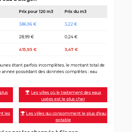
Prix pour 120 m3
Prix du m3
386,96 €
3,22 €
28,99 €
0,24 €
415,95 €
3,47 €
nes étant parfois incomplètes, le montant total de
ière année possédant des données complètes : eau
 plus
Les villes où le traitement des eaux
usées est le plus cher
nt les
Les villes qui consomment le plus d'eau
potable