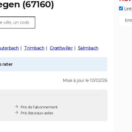
egen
(67160)
Lint
auterbach
Trimbach
Crœttwiller
Salmbach
 rater
Mise à jour le 10/02/26
Prix de l'abonnement
Prix des eaux usées