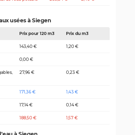
eaux usées à Siegen
Prix pour 120 m3
Prix du m3
143,40 €
1,20 €
0,00 €
ables,
27,96 €
0,23 €
171,36 €
1,43 €
17,14 €
0,14 €
188,50 €
1,57 €
d'eau à Siegen