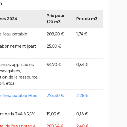
n
Prix pour
es 2024
Prix du m3
120 m3
e l'eau potable
208,60 €
1,74 €
 abonnement (part
25,00 €
nces applicables
64,70 €
0,54 €
 navigables,
tion de la ressource,
on, etc.)
de l'eau potable Hors
273,30 €
2,28 €
t de la TVA à 5,5%
15,03 €
0,13 €
tal de l'eau potable
288,34 €
2,40 €