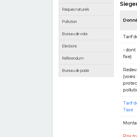
Siege
Risques naturels
Donné
Pollution
Bureau de vote
Tarif d
Elections
- dont
fixe)
Référendum
Redeva
Bureau de poste
(voies
protec
polluti
Tarif 
Taxe
Montan
Prix to