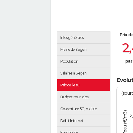
Prix d
Infos générales
2
Mairie de Siegen
par
Population
Salaires à Siegen
Evolut
Prix de l'eau
(sour
Budget municipal
Couverture 5G, mobile
Tarif de l'eau (€/m3)
2
Débit Internet
Immobilier