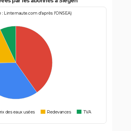
ées par les abonnés à Siegen
ce : Linternaute.com d'après l'ONSEA)
rix des eaux usées
Redevances
TVA