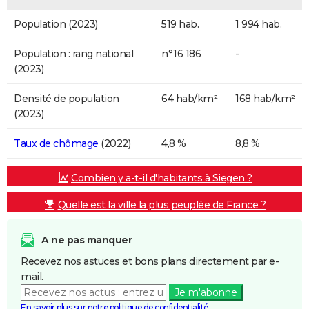
Population (2023)
519 hab.
1 994 hab.
Population : rang national
n°16 186
-
(2023)
Densité de population
64 hab/km²
168 hab/km²
(2023)
Taux de chômage
(2022)
4,8 %
8,8 %
Combien y a-t-il d'habitants à Siegen ?
Quelle est la ville la plus peuplée de France ?
A ne pas manquer
Recevez nos astuces et bons plans directement par e-
mail.
Je m'abonne
En savoir plus sur notre politique de confidentialité