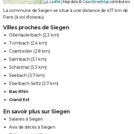
Leaflet
|
Map data ©
OpenStreetMap
contributors
La commune de Siegen se situe à une distance de 417 km de
Paris (à vol d'oiseau).
Villes proches de Siegen
Oberlauterbach
(2.3 km)
Trimbach
(2.4 km)
Crœttwiller
(2.8 km)
Salmbach
(3.1 km)
Schleithal
(3.3 km)
Seebach
(3.7 km)
Eberbach-Seltz
(3.7 km)
Bas-Rhin
Grand Est
En savoir plus sur Siegen
Salaires à Siegen
Avis de décès à Siegen