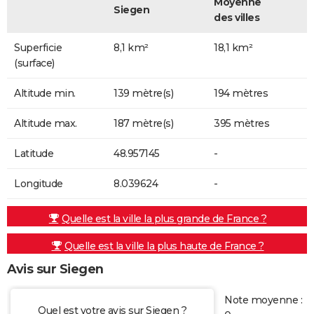
Moyenne
Siegen
des villes
Superficie
8,1 km²
18,1 km²
(surface)
Altitude min.
139 mètre(s)
194 mètres
Altitude max.
187 mètre(s)
395 mètres
Latitude
48.957145
-
Longitude
8.039624
-
Quelle est la ville la plus grande de France ?
Quelle est la ville la plus haute de France ?
Avis sur Siegen
Note moyenne :
Quel est votre avis sur Siegen ?