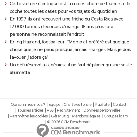
Cette voiture électrique est la moins chère de France : elle
coche toutes les cases pour vos trajets du quotidien
En 1997, ils ont recouvert une friche du Costa Rica avec
12 000 tonnes d'écorces d'orange. 16 ans plus tard,
personne ne reconnaissait l'endroit
Erling Haaland, footballeur : "Mon plat préféré est quelque
chose que je ne peux presque jamais manger. Mais je dois
l'avouer, j'adore ça"
Un défi réservé aux génies : il ne faut déplacer qu'une seule
allumette
Qui sommes-nous ?
Equipe
Charte éditoriale
Publicité
Contact
Tous les articles
RSS
Recrutement
Données personnelles
Paramétrer les cookies
Gérer Utiq
Mentions légales
Groupe Figaro
© 2026 CCM Benchmark