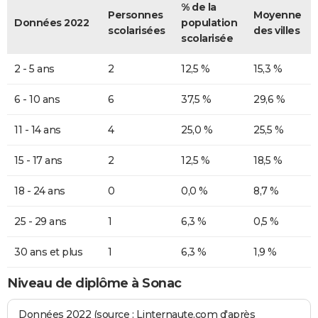
% de la
Personnes
Moyenne
Données 2022
population
scolarisées
des villes
scolarisée
2 - 5 ans
2
12,5 %
15,3 %
6 - 10 ans
6
37,5 %
29,6 %
11 - 14 ans
4
25,0 %
25,5 %
15 - 17 ans
2
12,5 %
18,5 %
18 - 24 ans
0
0,0 %
8,7 %
25 - 29 ans
1
6,3 %
0,5 %
30 ans et plus
1
6,3 %
1,9 %
Niveau de diplôme à Sonac
Données 2022 (source : Linternaute.com d'après