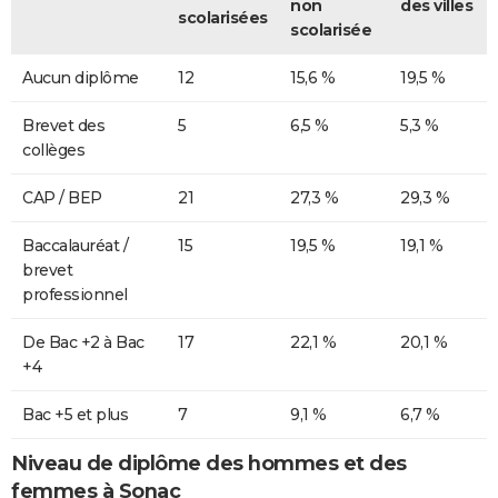
non
des villes
scolarisées
scolarisée
Aucun diplôme
12
15,6 %
19,5 %
Brevet des
5
6,5 %
5,3 %
collèges
CAP / BEP
21
27,3 %
29,3 %
Baccalauréat /
15
19,5 %
19,1 %
brevet
professionnel
De Bac +2 à Bac
17
22,1 %
20,1 %
+4
Bac +5 et plus
7
9,1 %
6,7 %
Niveau de diplôme des hommes et des
femmes à Sonac