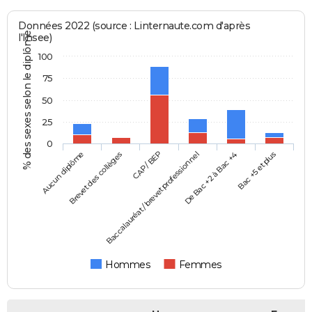
Données 2022 (source : Linternaute.com d'après
% des sexes selon le diplôme
l'Insee)
100
75
50
25
0
Aucun diplôme
Baccalauréat / brevet professionnel
CAP / BEP
Bac +5 et plus
Brevet des collèges
De Bac +2 à Bac +4
Hommes
Femmes