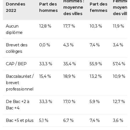
Hommes :
Femmes
Données
Part des
Part des
moyenne
moyenn
2022
hommes
femmes
des villes
des ville
Aucun
12,8 %
17,7 %
10,3 %
11,9 %
diplôme
Brevet des
0,0 %
4,3 %
7,4 %
3,4 %
collèges
CAP / BEP
33,3 %
35,4 %
55,9 %
57,4 %
Baccalauréat /
15,4 %
18,9 %
13,2 %
10,9 %
brevet
professionnel
De Bac +2 à
33,3 %
17,0 %
5,9 %
12,7 %
Bac +4
Bac +5 et plus
5,1 %
6,7 %
7,4 %
3,6 %