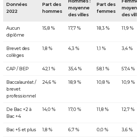
Hommes :
Femmes
Données
Part des
Part des
moyenne
moyenn
2022
hommes
femmes
des villes
des ville
Aucun
15,8 %
17,7 %
18,3 %
11,9 %
diplôme
Brevet des
1,8 %
4,3 %
1,1 %
3,4 %
collèges
CAP / BEP
42,1 %
35,4 %
58,1 %
57,4 %
Baccalauréat /
24,6 %
18,9 %
10,8 %
10,9 %
brevet
professionnel
De Bac +2 à
14,0 %
17,0 %
11,8 %
12,7 %
Bac +4
Bac +5 et plus
1,8 %
6,7 %
0,0 %
3,6 %