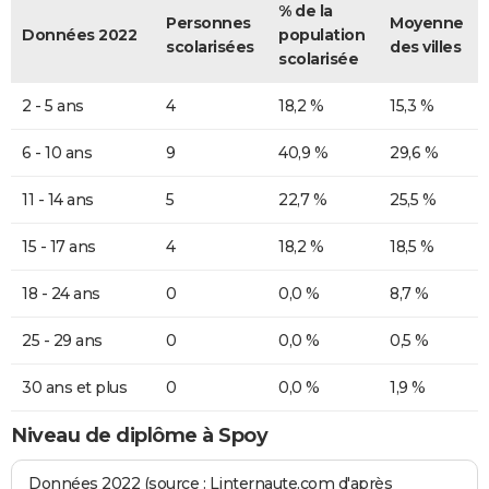
% de la
Personnes
Moyenne
Données 2022
population
scolarisées
des villes
scolarisée
2 - 5 ans
4
18,2 %
15,3 %
6 - 10 ans
9
40,9 %
29,6 %
11 - 14 ans
5
22,7 %
25,5 %
15 - 17 ans
4
18,2 %
18,5 %
18 - 24 ans
0
0,0 %
8,7 %
25 - 29 ans
0
0,0 %
0,5 %
30 ans et plus
0
0,0 %
1,9 %
Niveau de diplôme à Spoy
Données 2022 (source : Linternaute.com d'après