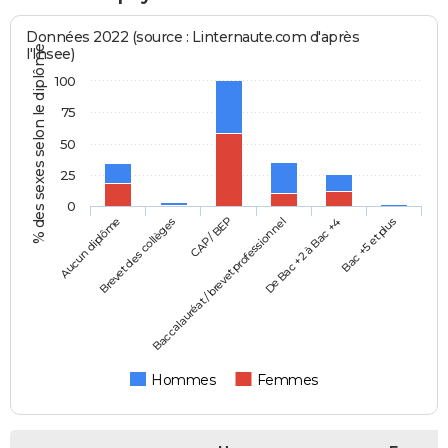
Données 2022 (source : Linternaute.com d'après
% des sexes selon le diplôme
l'Insee)
100
75
50
25
0
Aucun diplôme
Baccalauréat / brevet professionnel
CAP / BEP
Bac +5 et plus
Brevet des collèges
De Bac +2 à Bac +4
Hommes
Femmes