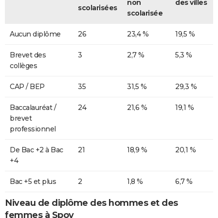
non
des villes
scolarisées
scolarisée
Aucun diplôme
26
23,4 %
19,5 %
Brevet des
3
2,7 %
5,3 %
collèges
CAP / BEP
35
31,5 %
29,3 %
Baccalauréat /
24
21,6 %
19,1 %
brevet
professionnel
De Bac +2 à Bac
21
18,9 %
20,1 %
+4
Bac +5 et plus
2
1,8 %
6,7 %
Niveau de diplôme des hommes et des
femmes à Spoy