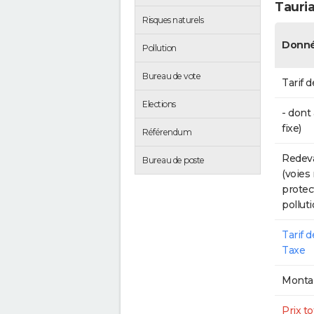
Tauri
Risques naturels
Donné
Pollution
Bureau de vote
Tarif d
Elections
- dont
fixe)
Référendum
Redeva
Bureau de poste
(voies
protec
polluti
Tarif 
Taxe
Montan
Prix to