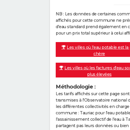
NB : Les données de certaines comm
affichés pour cette commune ne prése
d'eau standard prend également en co
pour un prix total supérieur à celui affi
Les villes où l'eau potable est la
chère
Les villes où les factures d'eau so
plus élevées
Méthodologie :
Les tarifs affichés sur cette page so
transmises à l'Observatoire national 
les différentes collectivités en cha
commune : Tauriac pour l'eau potabl
l'assainissement collectif de l'eau à T
partagent pas leurs données ou bien 