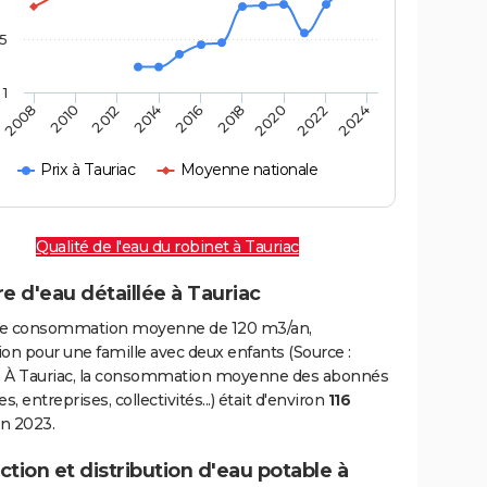
,5
1
2016
2020
2010
2024
2014
2018
2008
2022
2012
Prix à Tauriac
Moyenne nationale
Qualité de l'eau du robinet à Tauriac
e d'eau détaillée à Tauriac
e consommation moyenne de 120 m3/an,
on pour une famille avec deux enfants (Source :
 À Tauriac, la consommation moyenne des abonnés
, entreprises, collectivités...) était d'environ
116
n 2023.
tion et distribution d'eau potable à