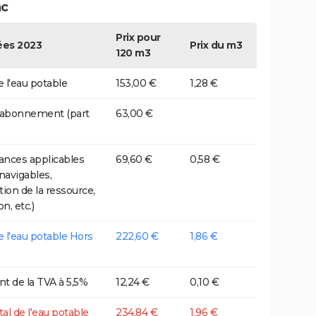
ac
Prix pour
es 2023
Prix du m3
120 m3
e l'eau potable
153,00 €
1,28 €
 abonnement (part
63,00 €
nces applicables
69,60 €
0,58 €
 navigables,
tion de la ressource,
on, etc.)
de l'eau potable Hors
222,60 €
1,86 €
t de la TVA à 5,5%
12,24 €
0,10 €
tal de l'eau potable
234,84 €
1,96 €