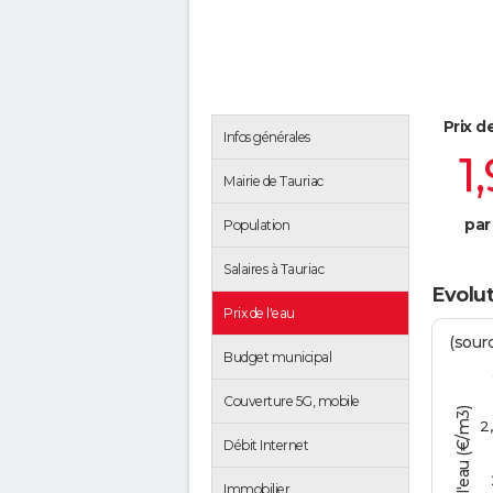
Prix d
Infos générales
1
Mairie de Tauriac
par
Population
Salaires à Tauriac
Evolut
Prix de l'eau
(sour
Budget municipal
Couverture 5G, mobile
Tarif de l'eau (€/m3)
2
Débit Internet
Immobilier