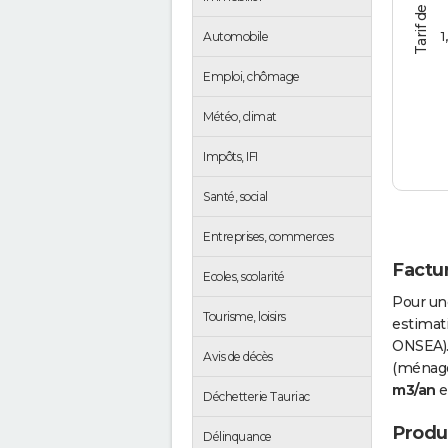
1
Automobile
Emploi, chômage
Météo, climat
Impôts, IFI
Santé, social
Entreprises, commerces
Factur
Ecoles, scolarité
Pour un
Tourisme, loisirs
estimati
ONSEA).
Avis de décès
(ménages
m3/an
e
Déchetterie Tauriac
Produc
Délinquance