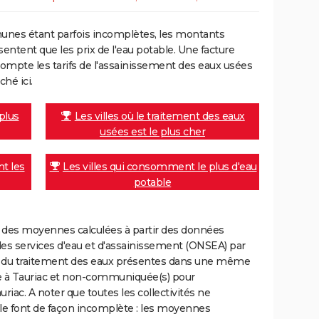
unes étant parfois incomplètes, les montants
ntent que les prix de l'eau potable. Une facture
mpte les tarifs de l'assainissement des eaux usées
ché ici.
 plus
Les villes où le traitement des eaux
usées est le plus cher
nt les
Les villes qui consomment le plus d'eau
potable
nt des moyennes calculées à partir des données
des services d'eau et d'assainissement (ONSEA) par
rge du traitement des eaux présentes dans une même
e à Tauriac et non-communiquée(s) pour
auriac. A noter que toutes les collectivités ne
le font de façon incomplète : les moyennes