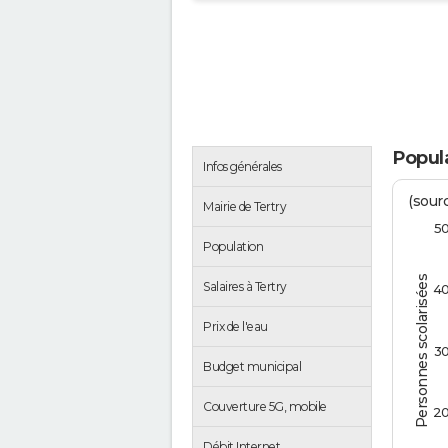
Popula
Infos générales
(sourc
Mairie de Tertry
5
Population
Personnes scolarisées
Salaires à Tertry
4
Prix de l'eau
3
Budget municipal
Couverture 5G, mobile
2
Débit Internet