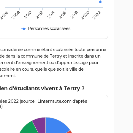
0
2022
2014
2006
2016
2008
2018
2010
2020
2012
Personnes scolarisées
 considérée comme étant scolarisée toute personne
iée dans la commune de Tertry et inscrite dans un
sement d'enseignement ou d'apprentissage pour
scolaire en cours, quelle que soit la ville de
ssement.
n d'étudiants vivent à Tertry ?
es 2022 (source : Linternaute.com d'après
e)