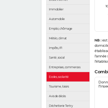
1
Immobilier
Automobile
Emploi, chômage
Météo, climat
NB :
est
domicil
Impôts, IFI
établis
l'année 
Santé, social
l'établi
Entreprises, commerces
Combie
Ecoles, scolarité
Donné
l'Inse
Tourisme, loisirs
Avis de décès
Déchetterie Tertry