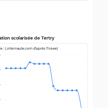
tion scolarisée de Tertry
e : Linternaute.com d'après l'Insee)
0
0
0
0