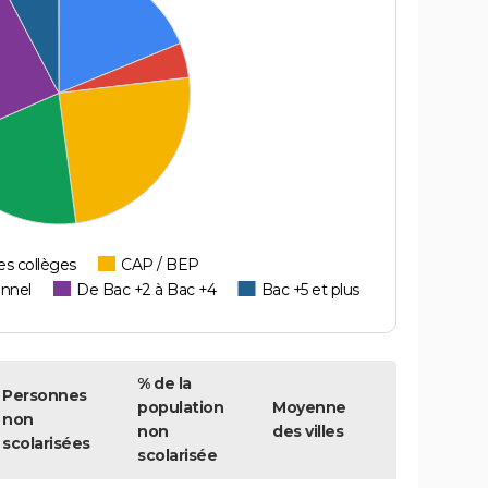
es collèges
CAP / BEP
onnel
De Bac +2 à Bac +4
Bac +5 et plus
% de la
Personnes
population
Moyenne
non
non
des villes
scolarisées
scolarisée