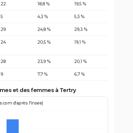
22
18,8 %
19,5 %
5
4,3 %
5,3 %
29
24,8 %
29,3 %
24
20,5 %
19,1 %
28
23,9 %
20,1 %
9
7,7 %
6,7 %
mes et des femmes à Tertry
.com d'après l'Insee)