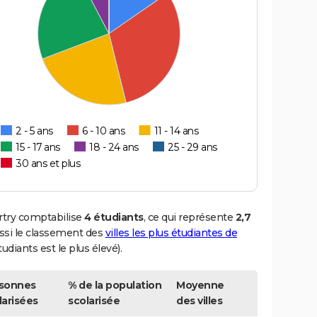
2 - 5 ans
6 - 10 ans
11 - 14 ans
15 - 17 ans
18 - 24 ans
25 - 29 ans
30 ans et plus
ertry comptabilise
4 étudiants
, ce qui représente
2,7
ssi le classement des
villes les plus étudiantes de
udiants est le plus élevé).
sonnes
% de la population
Moyenne
larisées
scolarisée
des villes