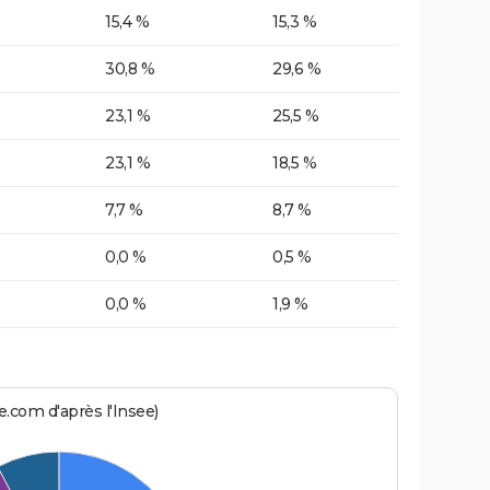
15,4 %
15,3 %
30,8 %
29,6 %
23,1 %
25,5 %
23,1 %
18,5 %
7,7 %
8,7 %
0,0 %
0,5 %
0,0 %
1,9 %
.com d'après l'Insee)