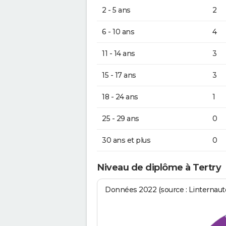
2 - 5 ans
2
6 - 10 ans
4
11 - 14 ans
3
15 - 17 ans
3
18 - 24 ans
1
25 - 29 ans
0
30 ans et plus
0
Niveau de diplôme à Tertry
Données 2022 (source : Linternaute