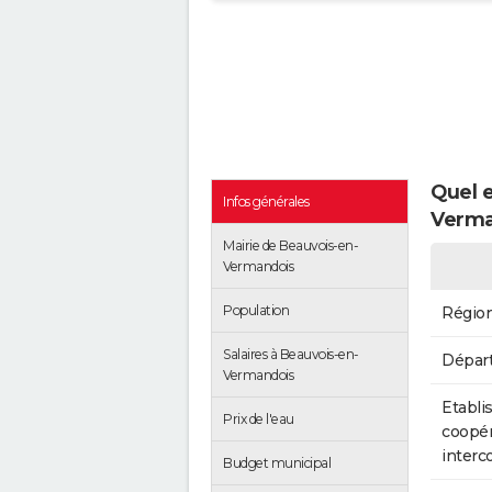
Quel e
Infos générales
Verma
Mairie de Beauvois-en-
Vermandois
Population
Régio
Salaires à Beauvois-en-
Dépar
Vermandois
Etabli
Prix de l'eau
coopér
inter
Budget municipal