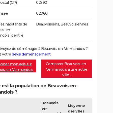
ostal (CP)
02590
Insee
02060
s habitants de
Beauvoisiens, Beauvoisiennes
is-en-
dois (gentilé)
évoyez de déménager à Beauvois-en-Vermandois ?
 votre
devis déménagement
.
Comparer Beauvois-en-
nner mon avis sur
Vermandois à une autre
ois-en-Vermandois
ville...
 est la population de Beauvois-en-
ndois ?
Beauvois-
Moyenne
en-
des villes