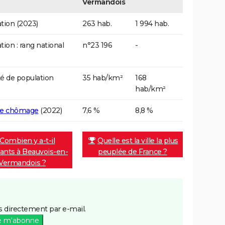
Vermandois
tion (2023)
263 hab.
1 994 hab.
tion : rang national
n°23 196
-
é de population
35 hab/km²
168
hab/km²
de chômage
(2022)
7,6 %
8,8 %
Combien y a-t-il
Quelle est la ville la plus
tants à Beauvois-en-
peuplée de France ?
Vermandois ?
 directement par e-mail.
e m'abonne