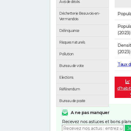
Avis de décès
Popula
Déchetterie Beauvois-en-
Vermandois
Popula
Délinquance
(2023)
Risques naturels
Densit
(2023)
Pollution
Taux 
Bureau de vote
Elections
d'habi
Référendum
Bureau de poste
A ne pas manquer
Recevez nos astuces et bons plans
J