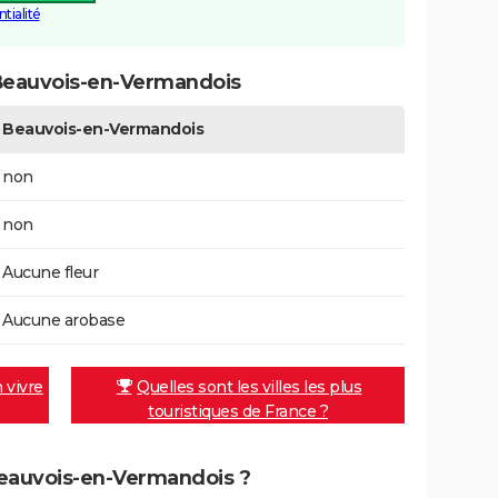
tialité
Beauvois-en-Vermandois
Beauvois-en-Vermandois
non
non
Aucune fleur
Aucune arobase
n vivre
Quelles sont les villes les plus
touristiques de France ?
 Beauvois-en-Vermandois ?