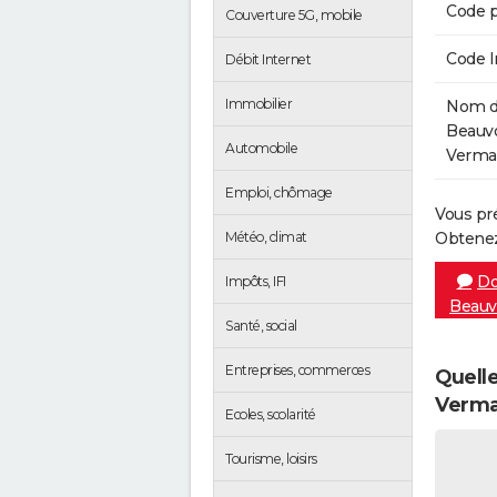
Code p
Couverture 5G, mobile
Code 
Débit Internet
Immobilier
Nom de
Beauvo
Automobile
Verman
Emploi, chômage
Vous pr
Météo, climat
Obtenez
Do
Impôts, IFI
Beauv
Santé, social
Entreprises, commerces
Quelle
Verma
Ecoles, scolarité
Tourisme, loisirs