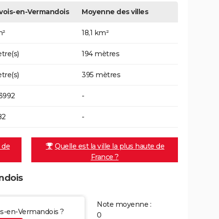
vois-en-Vermandois
Moyenne des villes
m²
18,1 km²
tre(s)
194 mètres
tre(s)
395 mètres
3992
-
82
-
e de
Quelle est la ville la plus haute de
France ?
ndois
Note moyenne :
ois-en-Vermandois ?
0