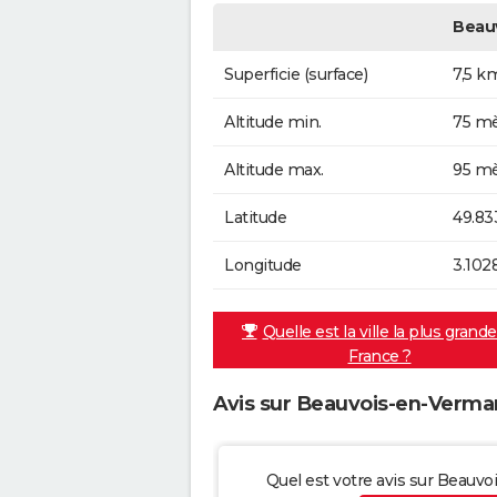
Beau
Superficie (surface)
7,5 k
Altitude min.
75 mè
Altitude max.
95 mè
Latitude
49.83
Longitude
3.102
Quelle est la ville la plus grand
France ?
Avis sur Beauvois-en-Verma
Quel est votre avis sur Beauv