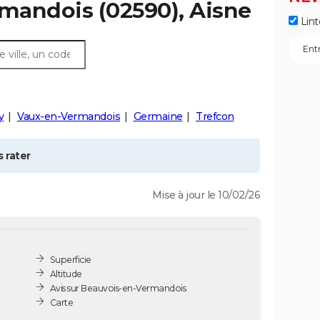
rmandois
(02590), Aisne
Lint
y
Vaux-en-Vermandois
Germaine
Trefcon
 rater
Mise à jour le 10/02/26
Superficie
Altitude
Avis sur Beauvois-en-Vermandois
Carte