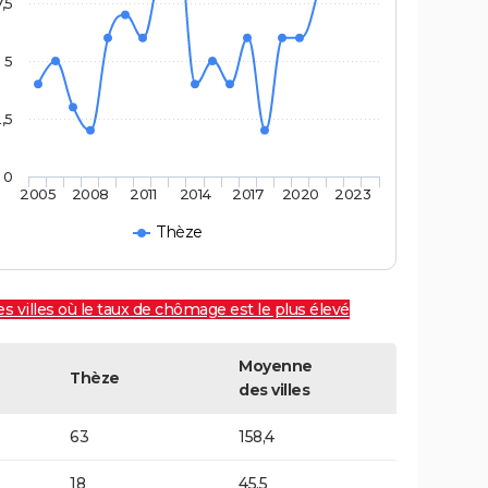
7,5
5
,5
0
2005
2008
2011
2014
2017
2020
2023
Thèze
es villes où le taux de chômage est le plus élevé
Moyenne
Thèze
des villes
63
158,4
18
45,5