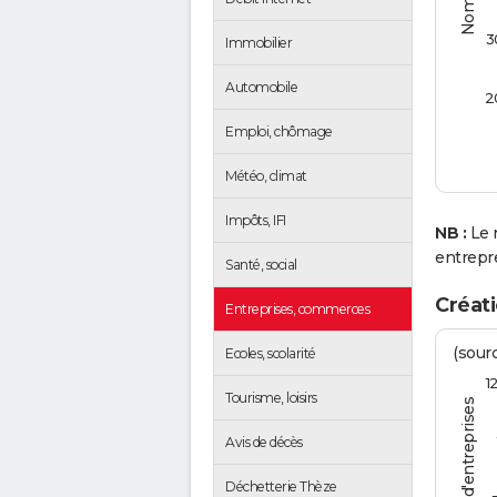
3
Immobilier
Automobile
2
Emploi, chômage
Météo, climat
Impôts, IFI
NB :
Le 
entrepr
Santé, social
Créati
Entreprises, commerces
(sourc
Ecoles, scolarité
1
Tourisme, loisirs
Avis de décès
Déchetterie Thèze