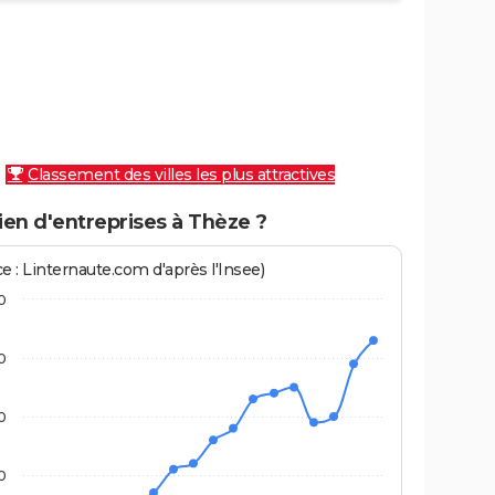
Classement des villes les plus attractives
en d'entreprises à Thèze ?
e : Linternaute.com d'après l'Insee)
0
0
0
0