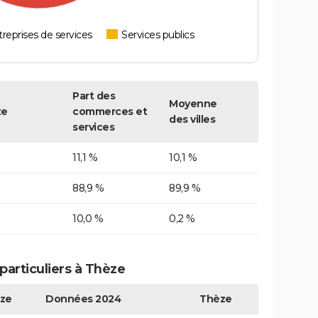
reprises de services
Services publics
Part des
Moyenne
ze
commerces et
des villes
services
11,1 %
10,1 %
88,9 %
89,9 %
10,0 %
0,2 %
articuliers à Thèze
ze
Données 2024
Thèze