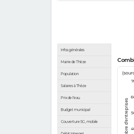
Infos générales
Combi
Mairie de Thèze
(sourc
Population
7
Salaires à Thèze
6
Prix de l'eau
Nombre d'entreprises
Budget municipal
5
Couverture 5G, mobile
4
Débit Internet