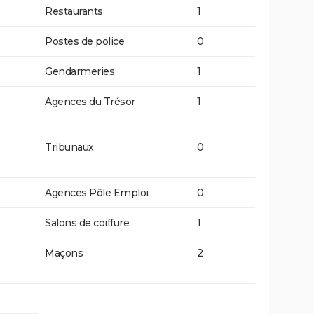
Restaurants
1
Postes de police
0
Gendarmeries
1
Agences du Trésor
1
Tribunaux
0
Agences Pôle Emploi
0
Salons de coiffure
1
Maçons
2