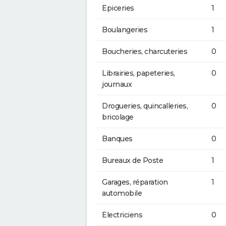
Epiceries
1
Boulangeries
1
Boucheries, charcuteries
0
Librairies, papeteries,
0
journaux
Drogueries, quincalleries,
0
bricolage
Banques
0
Bureaux de Poste
1
Garages, réparation
1
automobile
Electriciens
0