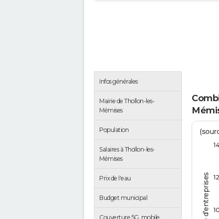
Infos générales
Combie
Mairie de Thollon-les-
Mémis
Mémises
Population
(sourc
1
Salaires à Thollon-les-
Mémises
Nombre d'entreprises
1
Prix de l'eau
Budget municipal
1
Couverture 5G, mobile