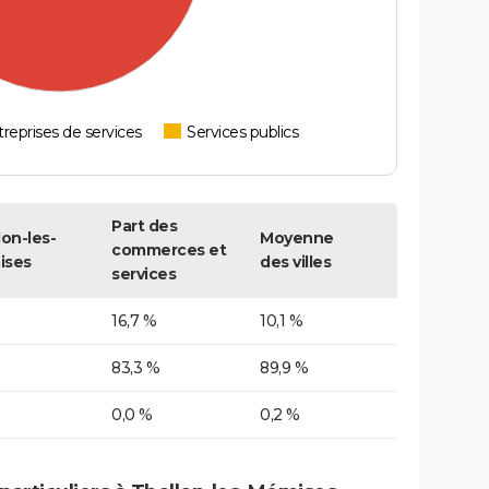
reprises de services
Services publics
Part des
lon-les-
Moyenne
commerces et
ises
des villes
services
16,7 %
10,1 %
83,3 %
89,9 %
0,0 %
0,2 %