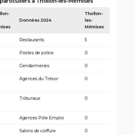
articuliers à Thollon-les-Mémises
llon-
Thollon-
Données 2024
les-
ises
Mémises
Restaurants
5
Postes de police
0
Gendarmeries
0
Agences du Trésor
0
Tribunaux
0
Agences Pôle Emploi
0
Salons de coiffure
0