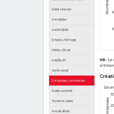
Débit Internet
Immobilier
Automobile
Emploi, chômage
Météo, climat
NB :
Le 
Impôts, IFI
entrepr
Santé, social
Créati
Entreprises, commerces
(sourc
Ecoles, scolarité
3
Tourisme, loisirs
2
Avis de décès