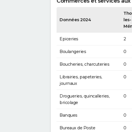
Commerces et services aux p
Tho
Données 2024
les-
Mém
Epiceries
2
Boulangeries
0
Boucheries, charcuteries
0
Librairies, papeteries,
0
journaux
Drogueries, quincalleries,
0
bricolage
Banques
0
Bureaux de Poste
0