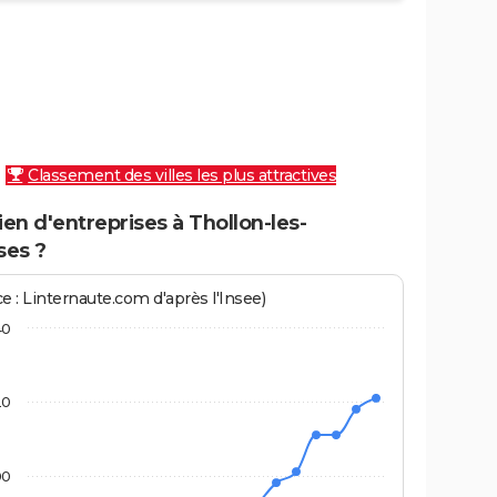
Classement des villes les plus attractives
n d'entreprises à Thollon-les-
es ?
e : Linternaute.com d'après l'Insee)
40
20
00