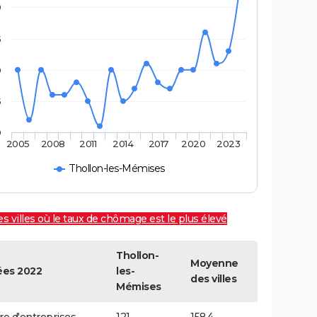
0
5
0
5
0
2005
2008
2011
2014
2017
2020
2023
Thollon-les-Mémises
es villes où le taux de chômage est le plus élevé
Thollon-
Moyenne
es 2022
les-
des villes
Mémises