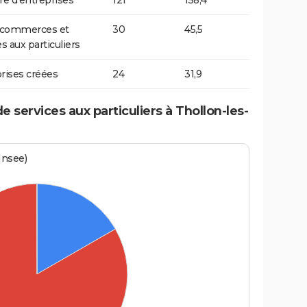
 d'entreprises
121
158,4
t commerces et
30
45,5
s aux particuliers
rises créées
24
31,9
services aux particuliers à Thollon-les-
Insee)