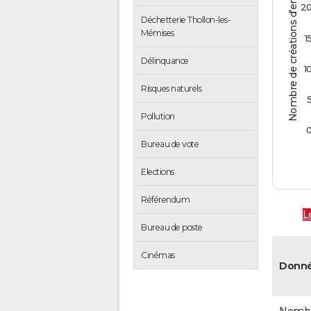
Nombre de créations d'entreprises
2
Déchetterie Thollon-les-
Mémises
1
Délinquance
1
Risques naturels
Pollution
Bureau de vote
Elections
Référendum
L
Bureau de poste
Cinémas
Donné