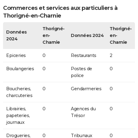
Commerces et services aux particuliers à
Thorigné-en-Charnie
Thorigné-
Thorigné-
Données
en-
Données 2024
en-
2024
Charnie
Charnie
Epiceries
0
Restaurants
2
Boulangeries
0
Postes de
0
police
Boucheries,
0
Gendarmeries
0
charcuteries
Librairies,
0
Agences du
0
papeteries,
Trésor
journaux
Drogueries,
0
Tribunaux
0