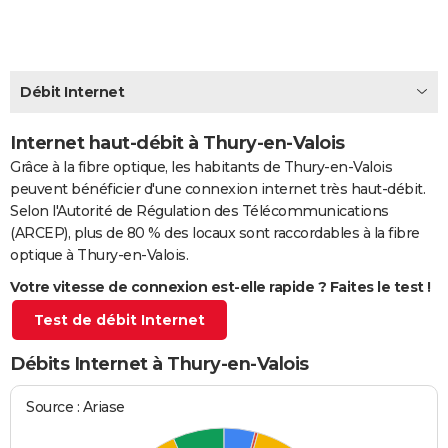
City break
Voyage de noces
Climat
Destinations
Voyage nature
Forum
+
PHOTO
GUIDES D'ACHAT
Débit Internet
BONS PLANS
Internet haut-débit à Thury-en-Valois
CARTE DE VOEUX
Grâce à la fibre optique, les habitants de Thury-en-Valois
Carte Bonne année
Carte Pâques
Carte de Noël
Carte Saint-Valentin
Carte d'anniversaire
DICTIONNAIRE
peuvent bénéficier d'une connexion internet très haut-débit.
Selon l'Autorité de Régulation des Télécommunications
Biographies
Expressions
Dictionnaire
Citations
Proverbes
PROGRAMME TV
(ARCEP), plus de 80 % des locaux sont raccordables à la fibre
optique à Thury-en-Valois.
COPAINS D'AVANT
Votre vitesse de connexion est-elle rapide ? Faites le test !
Se connecter
Collèges
Universités
Service militaire
S'inscrire
Lycées
Primaires
Entreprises
Avis de recherche
AVIS DE DÉCÈS
Test de débit Internet
FORUM
Débits Internet à Thury-en-Valois
Lifestyle
Sport
Television
Cinema
Bricolage
Culture
Auto
Voyage
Source : Ariase