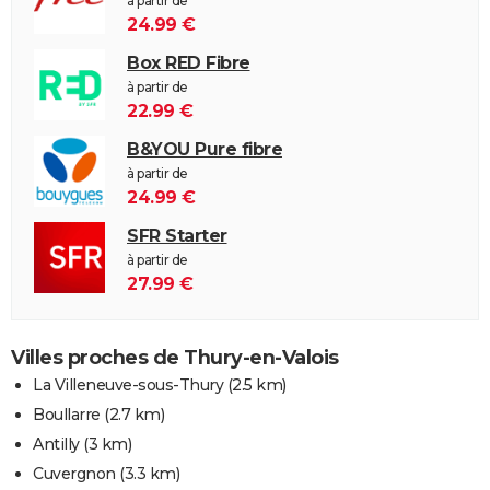
à partir de
24.99 €
Box RED Fibre
à partir de
22.99 €
B&YOU Pure fibre
à partir de
24.99 €
SFR Starter
à partir de
27.99 €
Villes proches de Thury-en-Valois
La Villeneuve-sous-Thury
(2.5 km)
Boullarre
(2.7 km)
Antilly
(3 km)
Cuvergnon
(3.3 km)