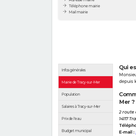
Téléphone mairie
Mail mairie
Qui es
Infos générales
Monsieu
depuis 
Mairie de Tracy-sur-Mer
Comme
Population
Mer ?
Salaires à Tracy-sur-Mer
2 route
14117 Tr
Prix de l'eau
Télépho
Budget municipal
E-mail :