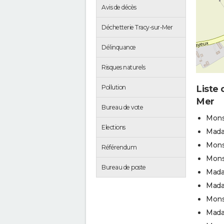
Avis de décès
Déchetterie Tracy-sur-Mer
Délinquance
Risques naturels
Liste 
Pollution
Mer
Bureau de vote
Monsi
Elections
Mada
Mons
Référendum
Mons
Bureau de poste
Mada
Mad
Mons
Mada