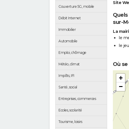
Site We
Couverture 5G, mobile
Quels 
Débit Internet
sur-M
Immobilier
La mair
le me
Automobile
le je
Emploi, chômage
Où se 
Météo, climat
Impôts, IFI
+
−
Santé, social
Entreprises, commerces
Ecoles, scolarité
Tourisme, loisirs