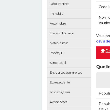
Débit Internet
Code 
Immobilier
Nom de
Vaudev
Automobile
Emploi, chômage
Vous pr
devis 
Météo, climat
Do
Impôts, IFI
Santé, social
Quelle
Entreprises, commerces
Ecoles, scolarité
Tourisme, loisirs
Popula
Avis de décès
Popula
(2023)