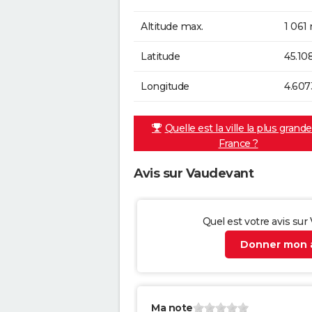
Altitude max.
1 061
Latitude
45.10
Longitude
4.607
Quelle est la ville la plus grand
France ?
Avis sur Vaudevant
Quel est votre avis sur
Donner mon a
Ma note