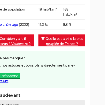
é de population
18 hab/km²
168
hab/km²
de chômage
(2022)
11,0 %
8,8 %
Combien y a-t-il
Quelle est la ville la plus
tants à Vaudevant ?
peuplée de France ?
e pas manquer
 nos astuces et bons plans directement par e-
e m'abonne
tialité
Vaudevant