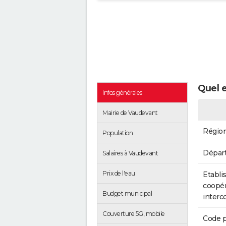
Quel e
Infos générales
Mairie de Vaudevant
Régio
Population
Dépar
Salaires à Vaudevant
Prix de l'eau
Etabli
coopér
Budget municipal
inter
Couverture 5G, mobile
Code p