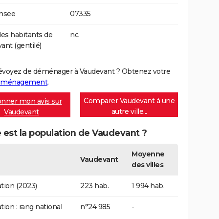
Insee
07335
s habitants de
nc
ant (gentilé)
évoyez de déménager à Vaudevant ? Obtenez votre
déménagement
.
Comparer Vaudevant à une
nner mon avis sur
autre ville...
Vaudevant
 est la population de Vaudevant ?
Moyenne
Vaudevant
des villes
tion (2023)
223 hab.
1 994 hab.
tion : rang national
n°24 985
-