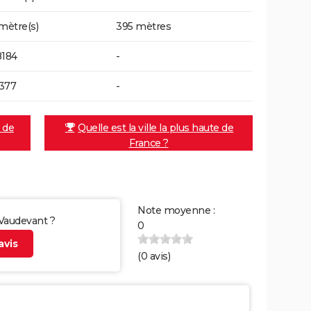
 mètre(s)
395 mètres
8184
-
377
-
e de
Quelle est la ville la plus haute de
France ?
Note moyenne :
 Vaudevant ?
0
vis
(
0
avis)