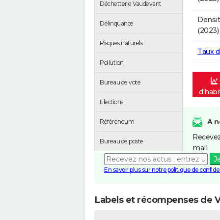
Déchetterie Vaudevant
Densit
Délinquance
(2023)
Risques naturels
Taux 
Pollution
Bureau de vote
d'habi
Elections
A n
Référendum
Recevez
Bureau de poste
mail.
J
En savoir plus sur notre politique de confiden
Labels et récompenses de 