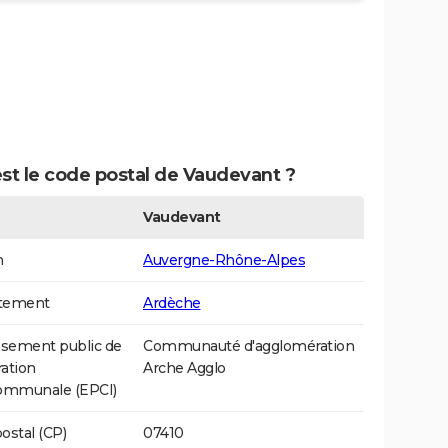
st le code postal de Vaudevant ?
Vaudevant
n
Auvergne-Rhône-Alpes
tement
Ardèche
ssement public de
Communauté d'agglomération
ation
Arche Agglo
communale (EPCI)
ostal (CP)
07410