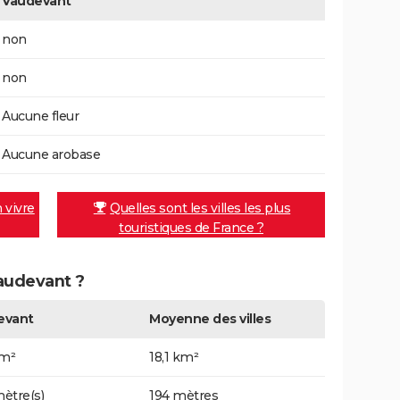
Vaudevant
non
non
Aucune fleur
Aucune arobase
n vivre
Quelles sont les villes les plus
touristiques de France ?
Vaudevant ?
evant
Moyenne des villes
km²
18,1 km²
ètre(s)
194 mètres