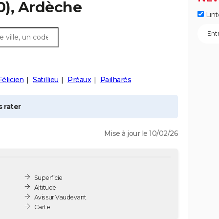
0), Ardèche
Lint
Félicien
Satillieu
Préaux
Pailharès
 rater
Mise à jour le 10/02/26
Superficie
Altitude
Avis sur Vaudevant
Carte