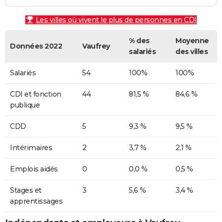
Les villes où vivent le plus de personnes en CDI
% des
Moyenne
Données 2022
Vaufrey
salariés
des villes
Salariés
54
100%
100%
CDI et fonction
44
81,5 %
84,6 %
publique
CDD
5
9,3 %
9,5 %
Intérimaires
2
3,7 %
2,1 %
Emplois aidés
0
0,0 %
0,5 %
Stages et
3
5,6 %
3,4 %
apprentissages