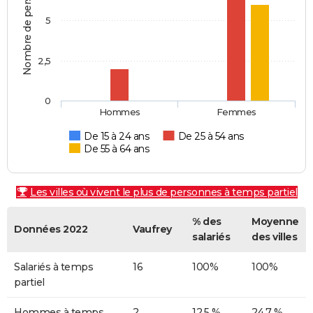
Nombre de personnes
5
2,5
0
Hommes
Femmes
De 15 à 24 ans
De 25 à 54 ans
De 55 à 64 ans
Les villes où vivent le plus de personnes à temps partiel
% des
Moyenne
Données 2022
Vaufrey
salariés
des villes
Salariés à temps
16
100%
100%
partiel
Hommes à temps
2
12,5 %
24,7 %