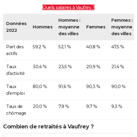
Quels salaires à Vaufrey ?
Hommes :
Femmes :
Données
Hommes
moyenne
Femmes
moyenne
2022
des villes
des villes
Part des
59,2 %
52,1 %
40,8 %
47,5 %
actifs
Taux
30,4 %
23,5 %
20,9 %
21,4 %
d'activité
Taux
80,0 %
91,6 %
90,3 %
90,0 %
d'emploi
Taux de
20,0 %
7,9 %
9,7 %
9,3 %
chômage
Combien de retraités à Vaufrey ?