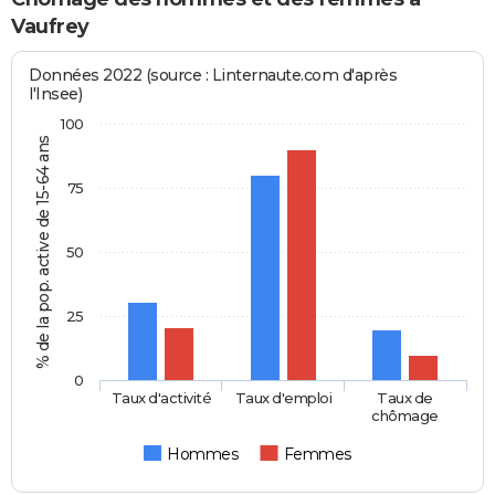
Vaufrey
Données 2022 (source : Linternaute.com d'après
l'Insee)
100
% de la pop. active de 15-64 ans
75
50
25
0
Taux d'activité
Taux d'emploi
Taux de
chômage
Hommes
Femmes