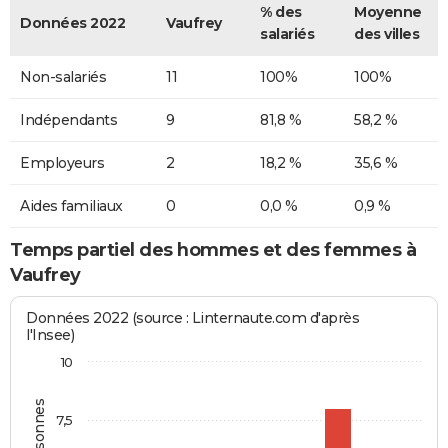
% des
Moyenne
Données 2022
Vaufrey
salariés
des villes
Non-salariés
11
100%
100%
Indépendants
9
81,8 %
58,2 %
Employeurs
2
18,2 %
35,6 %
Aides familiaux
0
0,0 %
0,9 %
Temps partiel des hommes et des femmes à
Vaufrey
Données 2022 (source : Linternaute.com d'après
l'Insee)
10
7,5