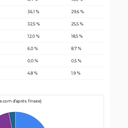
36,1 %
29,6 %
32,5 %
25,5 %
12,0 %
18,5 %
6,0 %
8,7 %
0,0 %
0,5 %
4,8 %
1,9 %
.com d'après l'Insee)