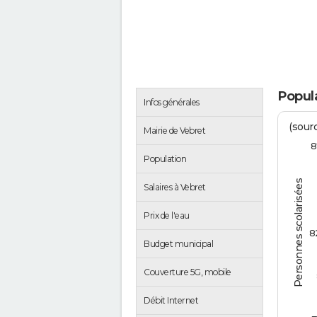
Popula
Infos générales
(sourc
Mairie de Vebret
8
Population
Personnes scolarisées
Salaires à Vebret
Prix de l'eau
8
Budget municipal
Couverture 5G, mobile
Débit Internet