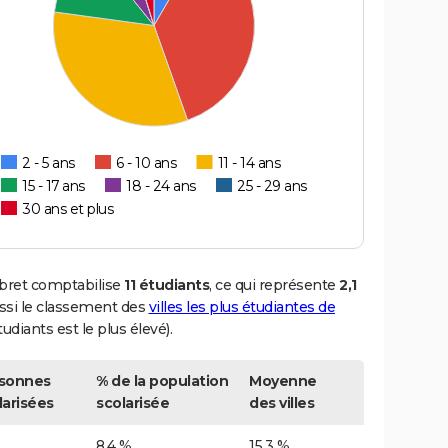
2 - 5 ans
6 - 10 ans
11 - 14 ans
15 - 17 ans
18 - 24 ans
25 - 29 ans
30 ans et plus
ebret comptabilise
11 étudiants
, ce qui représente
2,1
ssi le classement des
villes les plus étudiantes de
udiants est le plus élevé).
sonnes
% de la population
Moyenne
larisées
scolarisée
des villes
8,4 %
15,3 %