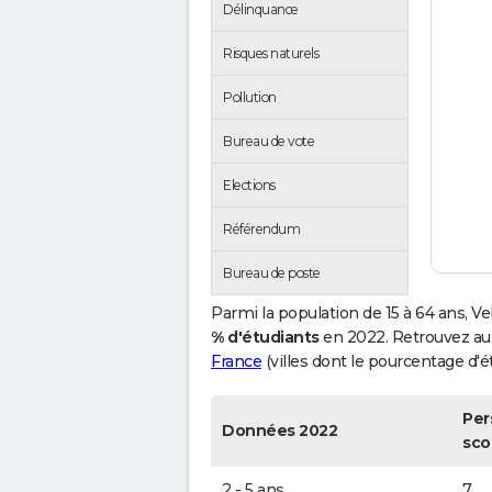
Délinquance
Risques naturels
Pollution
Bureau de vote
Elections
Référendum
Bureau de poste
Parmi la population de 15 à 64 ans, V
% d'étudiants
en 2022. Retrouvez au
France
(villes dont le pourcentage d'ét
Per
Données 2022
sco
2 - 5 ans
7