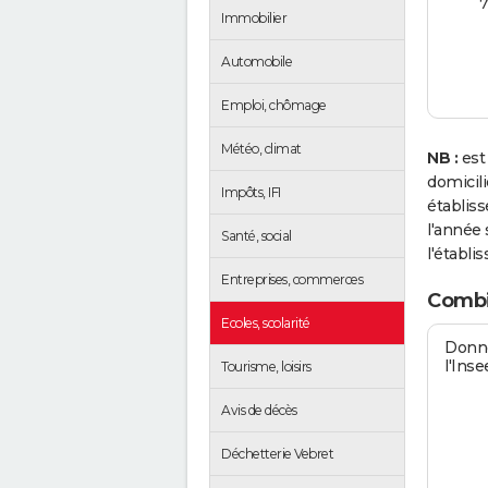
7
Immobilier
Automobile
Emploi, chômage
Météo, climat
NB :
est
domicil
Impôts, IFI
établis
l'année 
Santé, social
l'établi
Entreprises, commerces
Combi
Ecoles, scolarité
Donné
l'Inse
Tourisme, loisirs
Avis de décès
Déchetterie Vebret