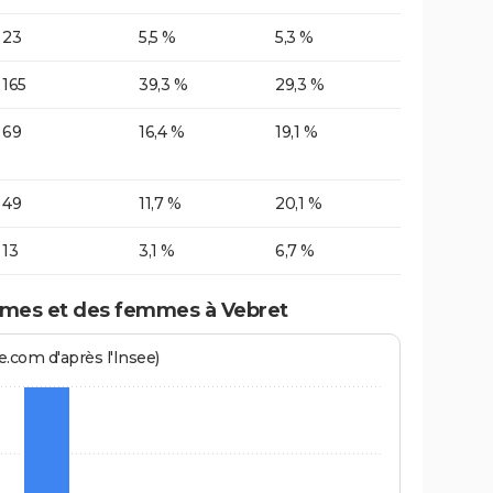
23
5,5 %
5,3 %
165
39,3 %
29,3 %
69
16,4 %
19,1 %
49
11,7 %
20,1 %
13
3,1 %
6,7 %
mes et des femmes à Vebret
.com d'après l'Insee)