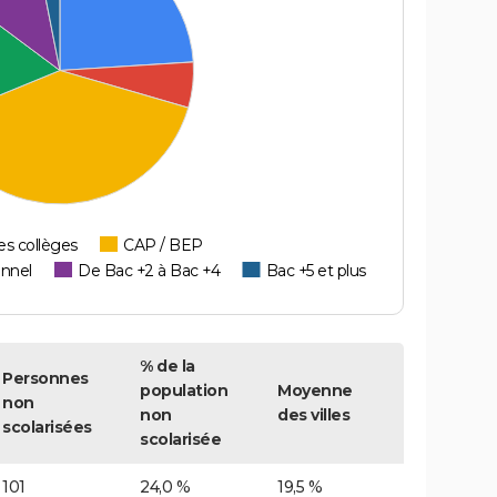
es collèges
CAP / BEP
onnel
De Bac +2 à Bac +4
Bac +5 et plus
% de la
Personnes
population
Moyenne
non
non
des villes
scolarisées
scolarisée
101
24,0 %
19,5 %