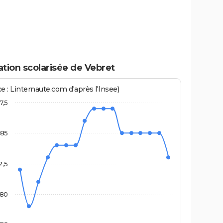
tion scolarisée de Vebret
e : Linternaute.com d'après l'Insee)
7,5
85
2,5
80