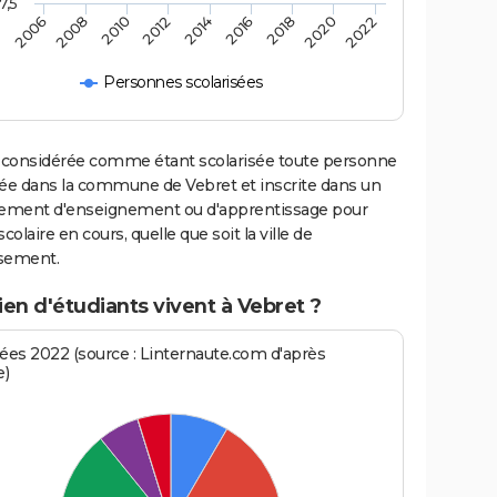
7,5
2014
2012
2022
2010
2020
2008
2018
2006
2016
Personnes scolarisées
 considérée comme étant scolarisée toute personne
iée dans la commune de Vebret et inscrite dans un
sement d'enseignement ou d'apprentissage pour
scolaire en cours, quelle que soit la ville de
ssement.
en d'étudiants vivent à Vebret ?
es 2022 (source : Linternaute.com d'après
e)