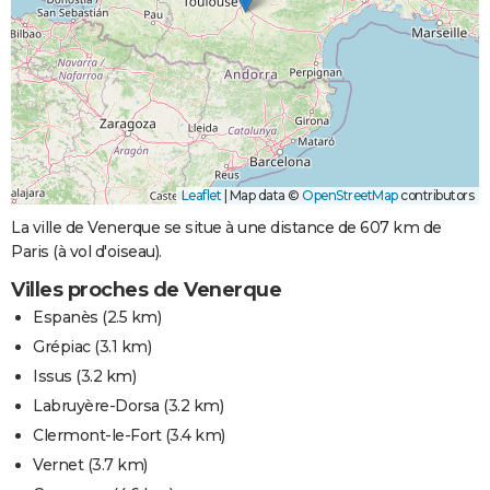
Leaflet
|
Map data ©
OpenStreetMap
contributors
La ville de Venerque se situe à une distance de 607 km de
Paris (à vol d'oiseau).
Villes proches de Venerque
Espanès
(2.5 km)
Grépiac
(3.1 km)
Issus
(3.2 km)
Labruyère-Dorsa
(3.2 km)
Clermont-le-Fort
(3.4 km)
Vernet
(3.7 km)