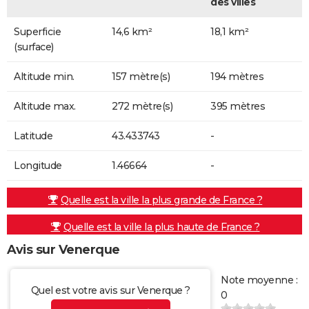
des villes
Superficie
14,6 km²
18,1 km²
(surface)
Altitude min.
157 mètre(s)
194 mètres
Altitude max.
272 mètre(s)
395 mètres
Latitude
43.433743
-
Longitude
1.46664
-
Quelle est la ville la plus grande de France ?
Quelle est la ville la plus haute de France ?
Avis sur Venerque
Note moyenne :
Quel est votre avis sur Venerque ?
0