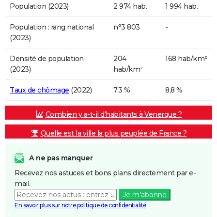
Population (2023)
2 974 hab.
1 994 hab.
Population : rang national
n°3 803
-
(2023)
Densité de population
204
168 hab/km²
(2023)
hab/km²
Taux de chômage
(2022)
7,3 %
8,8 %
Combien y a-t-il d'habitants à Venerque ?
Quelle est la ville la plus peuplée de France ?
A ne pas manquer
Recevez nos astuces et bons plans directement par e-
mail.
Je m'abonne
En savoir plus sur notre politique de confidentialité