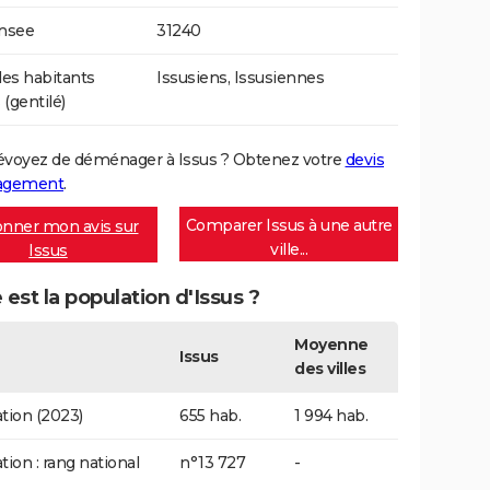
Insee
31240
es habitants
Issusiens, Issusiennes
 (gentilé)
évoyez de déménager à Issus ? Obtenez votre
devis
agement
.
Comparer Issus à une autre
nner mon avis sur
ville...
Issus
 est la population d'Issus ?
Moyenne
Issus
des villes
tion (2023)
655 hab.
1 994 hab.
tion : rang national
n°13 727
-