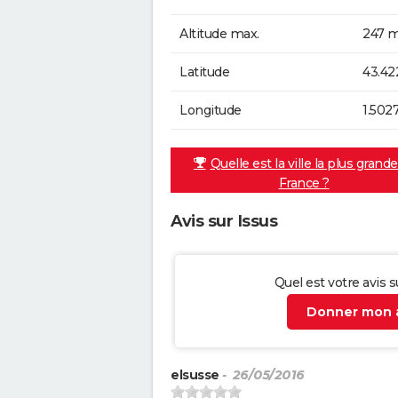
Altitude max.
247 m
Latitude
43.42
Longitude
1.502
Quelle est la ville la plus grand
France ?
Avis sur Issus
Quel est votre avis s
Donner mon a
elsusse
- 26/05/2016