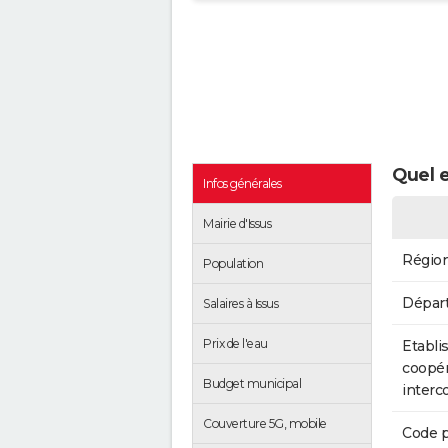
Quel e
Infos générales
Mairie d'Issus
Régio
Population
Dépar
Salaires à Issus
Prix de l'eau
Etabli
coopér
Budget municipal
inter
Couverture 5G, mobile
Code p