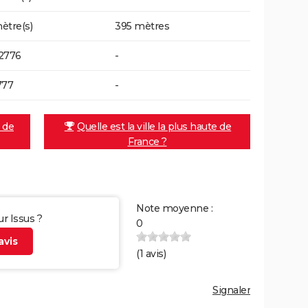
ètre(s)
395 mètres
2776
-
777
-
e de
Quelle est la ville la plus haute de
France ?
Note moyenne :
ur Issus ?
0
vis
(
1
avis)
Signaler