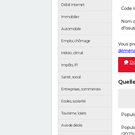
Débit Internet
Code 
Immobilier
Nom d
d'Issus
Automobile
Emploi, chômage
Vous pr
démén
Météo, climat
Do
Impôts, IFI
Santé, social
Quelle
Entreprises, commerces
Ecoles, scolarité
Tourisme, loisirs
Popula
Avis de décès
Popula
(2023)