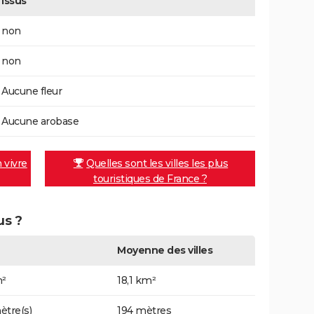
Issus
non
non
Aucune fleur
Aucune arobase
n vivre
Quelles sont les villes les plus
touristiques de France ?
us ?
Moyenne des villes
m²
18,1 km²
ètre(s)
194 mètres