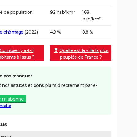
é de population
92 hab/km²
168
hab/km²
de chômage
(2022)
4,9 %
8,8 %
Combien y a-t-il
Quelle est la ville la plus
abitants à Issus ?
peuplée de France ?
e pas manquer
 nos astuces et bons plans directement par e-
e m'abonne
tialité
sus