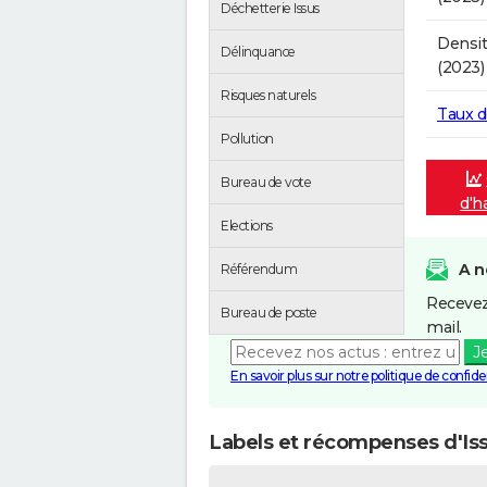
Déchetterie Issus
Densit
Délinquance
(2023)
Risques naturels
Taux 
Pollution
Bureau de vote
d'h
Elections
A n
Référendum
Recevez
Bureau de poste
mail.
J
En savoir plus sur notre politique de confiden
Labels et récompenses d'Is