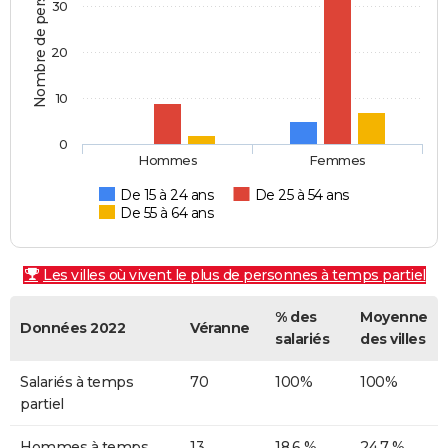
Nombre de personnes
30
20
10
0
Hommes
Femmes
De 15 à 24 ans
De 25 à 54 ans
De 55 à 64 ans
Les villes où vivent le plus de personnes à temps partiel
% des
Moyenne
Données 2022
Véranne
salariés
des villes
Salariés à temps
70
100%
100%
partiel
Hommes à temps
13
18,6 %
24,7 %