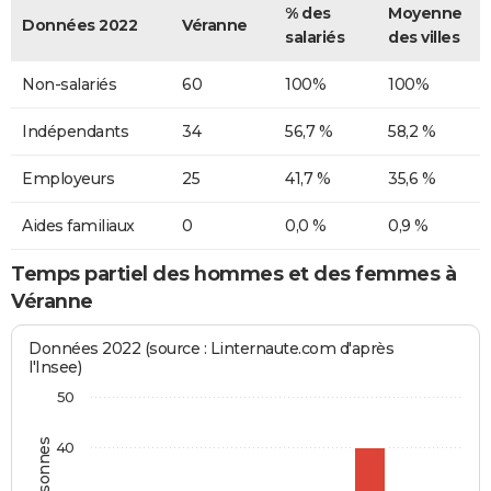
% des
Moyenne
Données 2022
Véranne
salariés
des villes
Non-salariés
60
100%
100%
Indépendants
34
56,7 %
58,2 %
Employeurs
25
41,7 %
35,6 %
Aides familiaux
0
0,0 %
0,9 %
Temps partiel des hommes et des femmes à
Véranne
Données 2022 (source : Linternaute.com d'après
l'Insee)
50
40