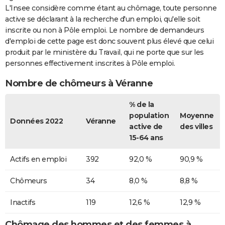
L'Insee considère comme étant au chômage, toute personne
active se déclarant à la recherche d'un emploi, qu'elle soit
inscrite ou non à Pôle emploi. Le nombre de demandeurs
d'emploi de cette page est donc souvent plus élevé que celui
produit par le ministère du Travail, qui ne porte que sur les
personnes effectivement inscrites à Pôle emploi.
Nombre de chômeurs à Véranne
% de la
population
Moyenne
Données 2022
Véranne
active de
des villes
15-64 ans
Actifs en emploi
392
92,0 %
90,9 %
Chômeurs
34
8,0 %
8,8 %
Inactifs
119
12,6 %
12,9 %
Chômage des hommes et des femmes à