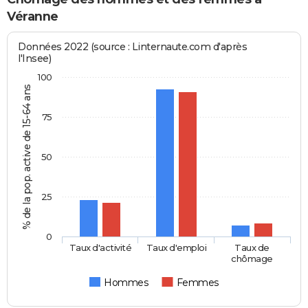
Véranne
Données 2022 (source : Linternaute.com d'après
l'Insee)
100
% de la pop. active de 15-64 ans
75
50
25
0
Taux d'activité
Taux d'emploi
Taux de
chômage
Hommes
Femmes