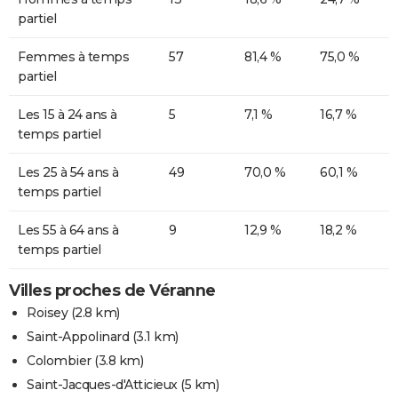
partiel
Femmes à temps
57
81,4 %
75,0 %
partiel
Les 15 à 24 ans à
5
7,1 %
16,7 %
temps partiel
Les 25 à 54 ans à
49
70,0 %
60,1 %
temps partiel
Les 55 à 64 ans à
9
12,9 %
18,2 %
temps partiel
Villes proches de Véranne
Roisey
(2.8 km)
Saint-Appolinard
(3.1 km)
Colombier
(3.8 km)
Saint-Jacques-d'Atticieux
(5 km)