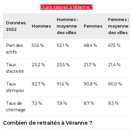
Quels salaires à Véranne ?
Hommes :
Femmes :
Données
Hommes
moyenne
Femmes
moyenne
2022
des villes
des villes
Part des
51,6 %
52,1 %
48,4 %
47,5 %
actifs
Taux
23,2 %
23,5 %
21,7 %
21,4 %
d'activité
Taux
92,7 %
91,6 %
90,8 %
90,0 %
d'emploi
Taux de
7,3 %
7,9 %
8,7 %
9,3 %
chômage
Combien de retraités à Véranne ?