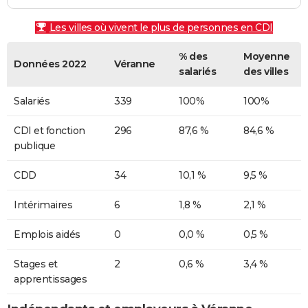
Les villes où vivent le plus de personnes en CDI
% des
Moyenne
Données 2022
Véranne
salariés
des villes
Salariés
339
100%
100%
CDI et fonction
296
87,6 %
84,6 %
publique
CDD
34
10,1 %
9,5 %
Intérimaires
6
1,8 %
2,1 %
Emplois aidés
0
0,0 %
0,5 %
Stages et
2
0,6 %
3,4 %
apprentissages