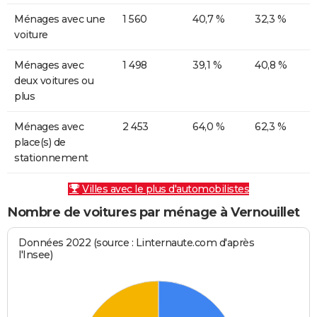
Ménages avec une
1 560
40,7 %
32,3 %
voiture
Ménages avec
1 498
39,1 %
40,8 %
deux voitures ou
plus
Ménages avec
2 453
64,0 %
62,3 %
place(s) de
stationnement
Villes avec le plus d'automobilistes
Nombre de voitures par ménage à Vernouillet
Données 2022 (source : Linternaute.com d'après
l'Insee)