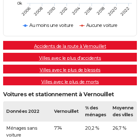
0k
2014
2012
2010
2008
2006
2022
2020
2018
2016
Au moins une voiture
Aucune voiture
Accidents de la route à Vernouillet
Villes avec le plus d'accidents
Villes avec le plus de blessés
Villes avec le plus de morts
Voitures et stationnement à Vernouillet
% des
Moyenne
Données 2022
Vernouillet
ménages
des villes
Ménages sans
774
20,2 %
26,7 %
voiture