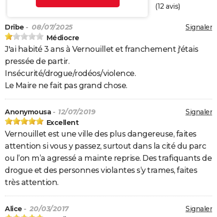
(
12
avis)
Dribe
- 08/07/2025
Signaler
Médiocre
J'ai habité 3 ans à Vernouillet et franchement j'étais
pressée de partir.
Insécurité/drogue/rodéos/violence.
Le Maire ne fait pas grand chose.
Anonymousa
- 12/07/2019
Signaler
Excellent
Vernouillet est une ville des plus dangereuse, faites
attention si vous y passez, surtout dans la cité du parc
ou l’on m’a agressé a mainte reprise. Des trafiquants de
drogue et des personnes violantes s’y trames, faites
très attention.
Alice
- 20/03/2017
Signaler