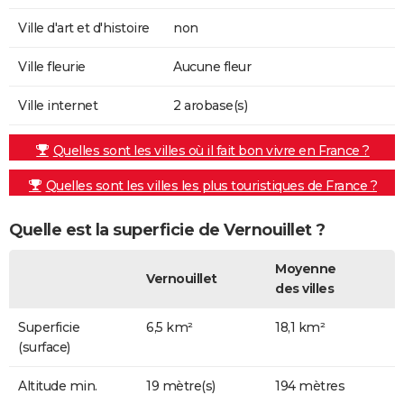
Ville d'art et d'histoire
non
Ville fleurie
Aucune fleur
Ville internet
2 arobase(s)
Quelles sont les villes où il fait bon vivre en France ?
Quelles sont les villes les plus touristiques de France ?
Quelle est la superficie de Vernouillet ?
Moyenne
Vernouillet
des villes
Superficie
6,5 km²
18,1 km²
(surface)
Altitude min.
19 mètre(s)
194 mètres