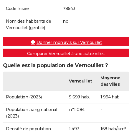
Code Insee
78643
Nom des habitants de
nc
Vernouillet (gentilé)
Donner mon avis sur Vernouillet
Comparer Vernouillet à une autre ville...
Quelle est la population de Vernouillet ?
Moyenne
Vernouillet
des villes
Population (2023)
9 699 hab.
1 994 hab.
Population : rang national
n°1 084
-
(2023)
Densité de population
1 497
168 hab/km²