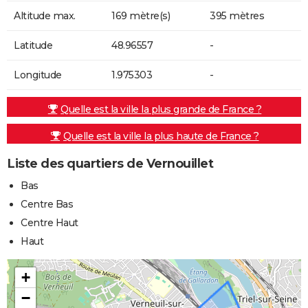
Altitude max.
169 mètre(s)
395 mètres
Latitude
48.96557
-
Longitude
1.975303
-
Quelle est la ville la plus grande de France ?
Quelle est la ville la plus haute de France ?
Liste des quartiers de Vernouillet
Bas
Centre Bas
Centre Haut
Haut
+
−