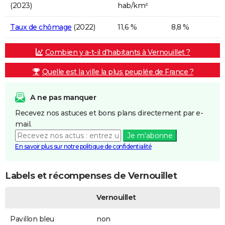
(2023)
hab/km²
Taux de chômage
(2022)
11,6 %
8,8 %
Combien y a-t-il d'habitants à Vernouillet ?
Quelle est la ville la plus peuplée de France ?
A ne pas manquer
Recevez nos astuces et bons plans directement par e-
mail.
Je m'abonne
En savoir plus sur notre politique de confidentialité
Labels et récompenses de Vernouillet
Vernouillet
Pavillon bleu
non