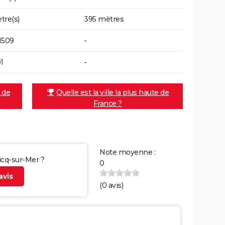
tre(s)
395 mètres
1509
-
1
-
e de
Quelle est la ville la plus haute de
France ?
Note moyenne :
Vicq-sur-Mer ?
0
vis
(
0
avis)