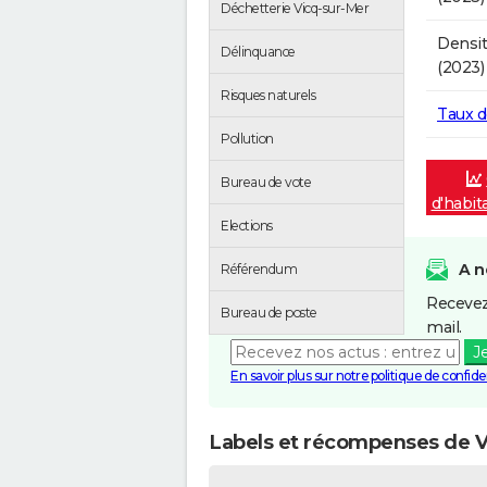
Déchetterie Vicq-sur-Mer
Densit
Délinquance
(2023)
Risques naturels
Taux 
Pollution
Bureau de vote
d'habit
Elections
A n
Référendum
Recevez
Bureau de poste
mail.
J
En savoir plus sur notre politique de confiden
Labels et récompenses de V