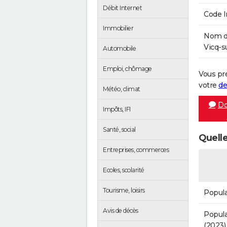
Débit Internet
Code 
Immobilier
Nom de
Vicq-s
Automobile
Emploi, chômage
Vous pr
votre
de
Météo, climat
Do
Impôts, IFI
Santé, social
Quelle
Entreprises, commerces
Ecoles, scolarité
Tourisme, loisirs
Popula
Avis de décès
Popula
(2023)