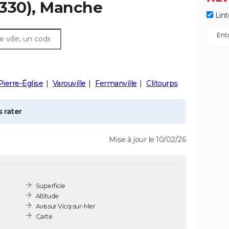
330), Manche
Lint
Pierre-Église
Varouville
Fermanville
Clitourps
 rater
Mise à jour le 10/02/26
Superficie
Altitude
Avis sur Vicq-sur-Mer
Carte