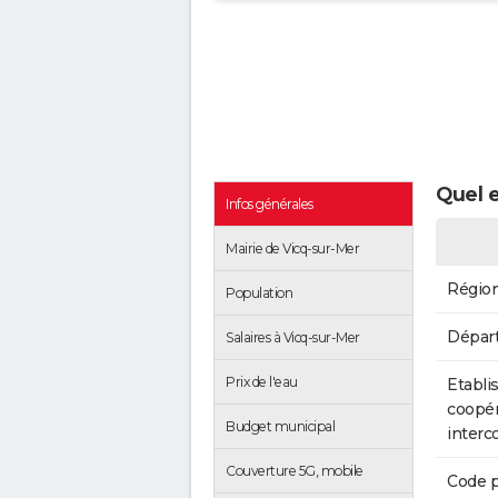
Quel e
Infos générales
Mairie de Vicq-sur-Mer
Régio
Population
Dépar
Salaires à Vicq-sur-Mer
Prix de l'eau
Etabli
coopér
Budget municipal
inter
Couverture 5G, mobile
Code p