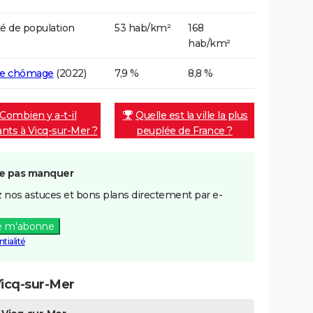
é de population
53 hab/km²
168
hab/km²
de chômage
(2022)
7,9 %
8,8 %
Combien y a-t-il
Quelle est la ville la plus
ants à Vicq-sur-Mer ?
peuplée de France ?
e pas manquer
 nos astuces et bons plans directement par e-
e m'abonne
tialité
icq-sur-Mer