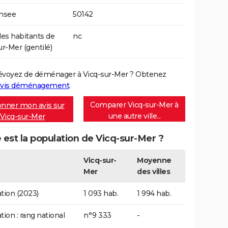
Insee
50142
s habitants de
nc
ur-Mer (gentilé)
évoyez de déménager à Vicq-sur-Mer ? Obtenez
vis déménagement
.
Comparer Vicq-sur-Mer à
nner mon avis sur
une autre ville...
Vicq-sur-Mer
 est la population de Vicq-sur-Mer ?
Vicq-sur-
Moyenne
Mer
des villes
tion (2023)
1 093 hab.
1 994 hab.
tion : rang national
n°9 333
-