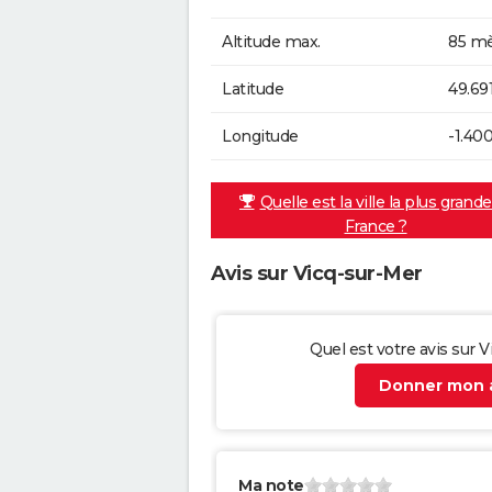
Altitude max.
85 mè
Latitude
49.69
Longitude
-1.400
Quelle est la ville la plus grand
France ?
Avis sur Vicq-sur-Mer
Quel est votre avis sur 
Donner mon a
Ma note