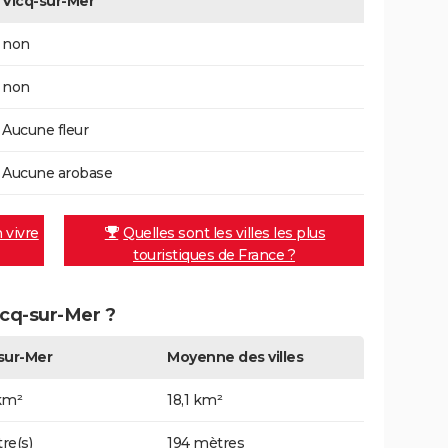
Vicq-sur-Mer
non
non
Aucune fleur
Aucune arobase
n vivre
Quelles sont les villes les plus
touristiques de France ?
Vicq-sur-Mer ?
sur-Mer
Moyenne des villes
km²
18,1 km²
re(s)
194 mètres