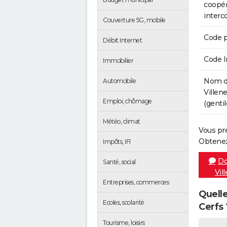
coopér
inter
Couverture 5G, mobile
Code p
Débit Internet
Code 
Immobilier
Nom de
Automobile
Villen
Emploi, chômage
(gentil
Météo, climat
Vous pr
Obtenez
Impôts, IFI
Do
Santé, social
Vil
Entreprises, commerces
Quelle
Ecoles, scolarité
Cerfs 
Tourisme, loisirs