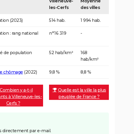
Villeneuve-
Moyenne
les-Cerfs
des villes
tion (2023)
514 hab.
1 994 hab.
tion : rang national
n°16 319
-
é de population
52 hab/km²
168
hab/km²
de chômage
(2022)
9,8 %
8,8 %
Combien y a-t-il
Quelle est la ville la plus
ants à Villeneuve-les-
peuplée de France ?
Cerfs ?
 directement par e-mail.