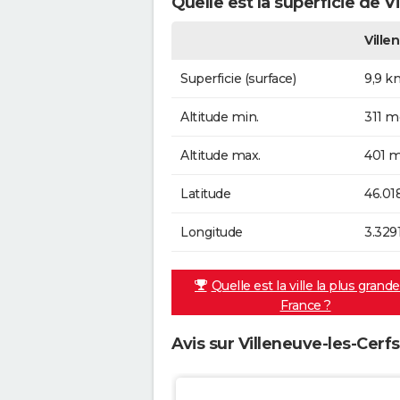
Quelle est la superficie de V
Ville
Superficie (surface)
9,9 k
Altitude min.
311 m
Altitude max.
401 m
Latitude
46.01
Longitude
3.329
Quelle est la ville la plus grand
France ?
Avis sur Villeneuve-les-Cerfs