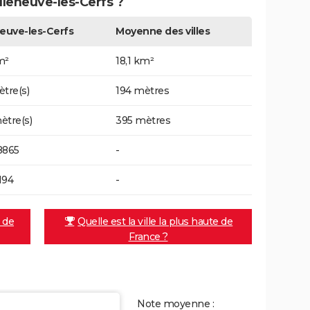
illeneuve-les-Cerfs ?
neuve-les-Cerfs
Moyenne des villes
m²
18,1 km²
ètre(s)
194 mètres
ètre(s)
395 mètres
8865
-
194
-
e de
Quelle est la ville la plus haute de
France ?
Note moyenne :