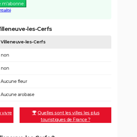
e m'abonne
tialité
lleneuve-les-Cerfs
Villeneuve-les-Cerfs
non
non
Aucune fleur
Aucune arobase
n vivre
Quelles sont les villes les plus
touristiques de France ?