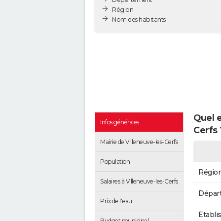
Région
Nom des habitants
Quel e
Infos générales
Cerfs 
Mairie de Villeneuve-les-Cerfs
Population
Régio
Salaires à Villeneuve-les-Cerfs
Dépar
Prix de l'eau
Etabli
Budget municipal