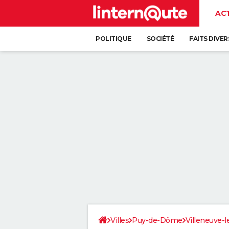
AC
POLITIQUE
SOCIÉTÉ
FAITS DIVER
Villes
Puy-de-Dôme
Villeneuve-l