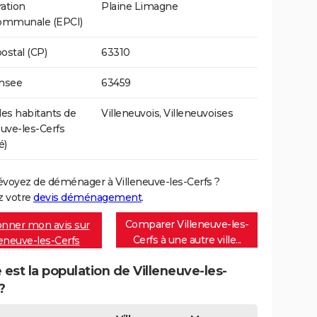
ation
Plaine Limagne
communale (EPCI)
ostal (CP)
63310
Insee
63459
s habitants de
Villeneuvois, Villeneuvoises
euve-les-Cerfs
é)
évoyez de déménager à Villeneuve-les-Cerfs ?
 votre
devis déménagement
.
Comparer Villeneuve-les-
nner mon avis sur
Cerfs à une autre ville...
leneuve-les-Cerfs
 est la population de Villeneuve-les-
?