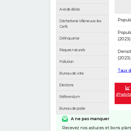
Avis de décès
Popula
Déchetterie Villeneuve-les-
Cerfs
Popula
Délinquance
(2023)
Risques naturels
Densit
(2023)
Pollution
Taux 
Bureau de vote
Elections
d'habit
Référendum
Bureau de poste
A ne pas manquer
Recevez nos astuces et bons plans