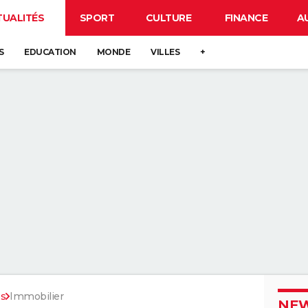
TUALITÉS
SPORT
CULTURE
FINANCE
A
S
EDUCATION
MONDE
VILLES
+
es
Immobilier
NEW