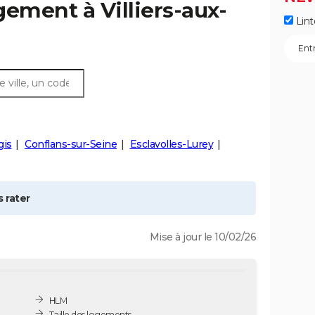
ogement à
Villiers-aux-
Lint
gis
Conflans-sur-Seine
Esclavolles-Lurey
 rater
Mise à jour le 10/02/26
HLM
Taille des logements