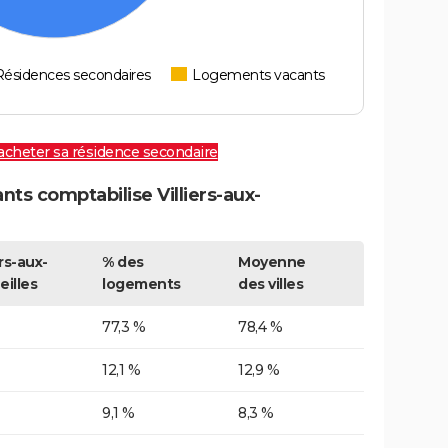
Résidences secondaires
Logements vacants
 acheter sa résidence secondaire
s comptabilise Villiers-aux-
ers-aux-
% des
Moyenne
eilles
logements
des villes
77,3 %
78,4 %
12,1 %
12,9 %
9,1 %
8,3 %