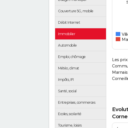
Couverture 5G, mobile
Débit Internet
Immobilier
Vil
Ma
Automobile
Emploi, chômage
Les prix
Commun
Météo, climat
Marnais,
Corneill
Impôts, IFI
Santé, social
Entreprises, commerces
Evolut
Ecoles, scolarité
Cornei
Tourisme, loisirs