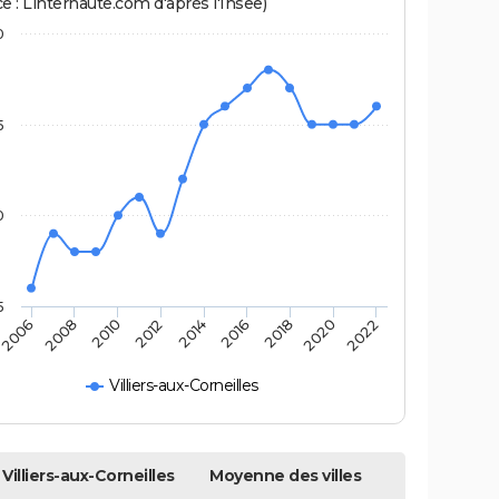
e : Linternaute.com d'après l'Insee)
0
5
0
5
2014
2016
2006
2018
2008
2020
2010
2022
2012
Villiers-aux-Corneilles
Villiers-aux-Corneilles
Moyenne des villes