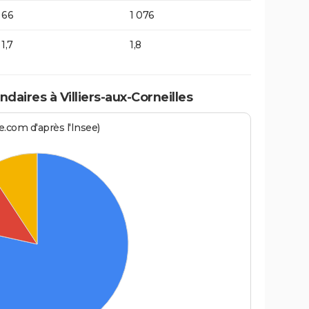
66
1 076
1,7
1,8
aires à Villiers-aux-Corneilles
.com d'après l'Insee)