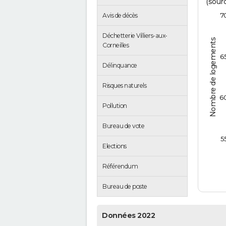
(sourc
7
Avis de décès
Déchetterie Villiers-aux-
Nombre de logements
Corneilles
6
Délinquance
Risques naturels
6
Pollution
Bureau de vote
5
Elections
Référendum
Bureau de poste
Données 2022