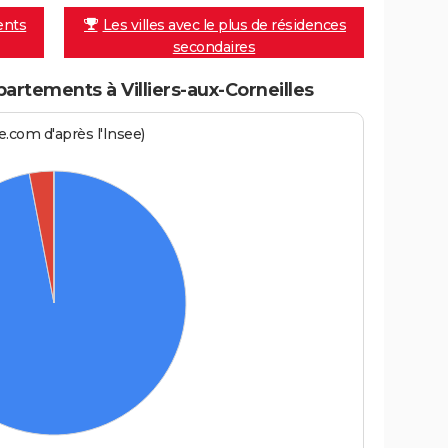
ents
Les villes avec le plus de résidences
secondaires
rtements à Villiers-aux-Corneilles
.com d'après l'Insee)