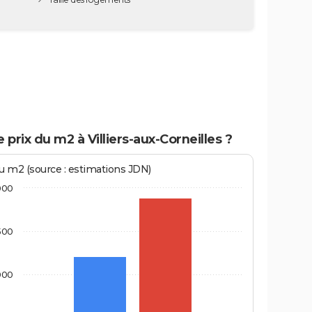
e prix du m2 à Villiers-aux-Corneilles ?
au m2 (source : estimations JDN)
000
500
000