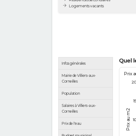
Logements vacants
Quel l
Infos générales
Prix 
Mairie de Villiers-aux-
Corneilles
2
Population
1
Salaires à Villiers-aux-
Prix au m2
Corneilles
1
Prix de l'eau
Budget municipal