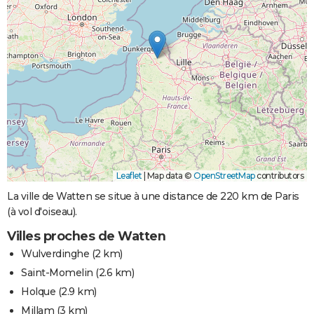
Leaflet
|
Map data ©
OpenStreetMap
contributors
La ville de Watten se situe à une distance de 220 km de Paris
(à vol d'oiseau).
Villes proches de Watten
Wulverdinghe
(2 km)
Saint-Momelin
(2.6 km)
Holque
(2.9 km)
Millam
(3 km)