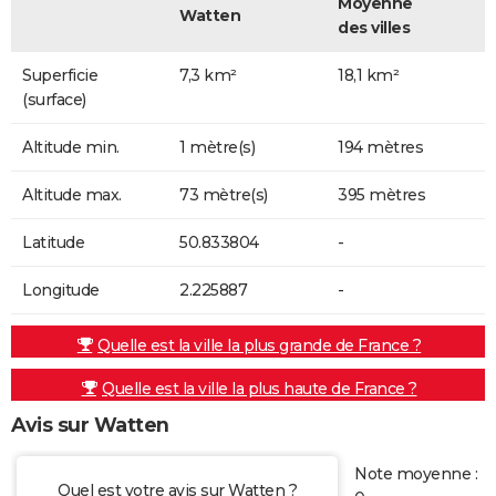
Moyenne
Watten
des villes
Superficie
7,3 km²
18,1 km²
(surface)
Altitude min.
1 mètre(s)
194 mètres
Altitude max.
73 mètre(s)
395 mètres
Latitude
50.833804
-
Longitude
2.225887
-
Quelle est la ville la plus grande de France ?
Quelle est la ville la plus haute de France ?
Avis sur Watten
Note moyenne :
Quel est votre avis sur Watten ?