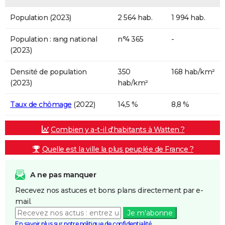
Population (2023)
2 564 hab.
1 994 hab.
Population : rang national
n°4 365
-
(2023)
Densité de population
350
168 hab/km²
(2023)
hab/km²
Taux de chômage
(2022)
14,5 %
8,8 %
Combien y a-t-il d'habitants à Watten ?
Quelle est la ville la plus peuplée de France ?
A ne pas manquer
Recevez nos astuces et bons plans directement par e-
mail.
Je m'abonne
En savoir plus sur notre politique de confidentialité